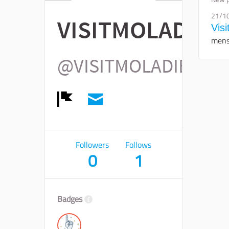
21/1
VISITMOLADIBA
Visi
mensi
@VISITMOLADIBARI
Report
Followers
Follows
0
1
Badges