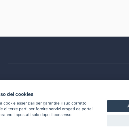
URP
L
Tel: 800713939
P
uso dei cookies
1
Email:
quiregione@regione.puglia.it
P
Rubrica
P
a cookie essenziali per garantire il suo corretto
S
A
di terze parti per fornire servizi erogati da portali
 saranno impostati solo dopo il consenso.