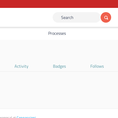
Search
Processes
Activity
Badges
Follows
roposal at
Connessioni