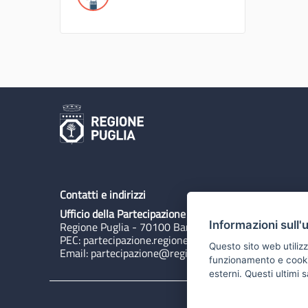
Contatti e indirizzi
Ufficio della Partecipazione
Informazioni sull'
Regione Puglia - 70100 Bari, Lungomare N. Sauro 3
PEC:
partecipazione.regione@pec.rupar.puglia.it
Questo sito web utilizz
Email:
partecipazione@regione.puglia.it
funzionamento e cookie 
esterni. Questi ultimi