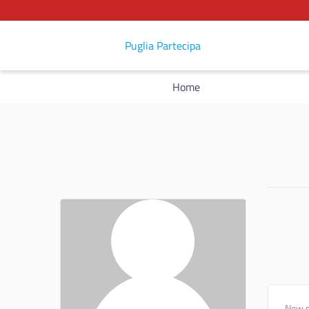
Puglia Partecipa
Home
New p