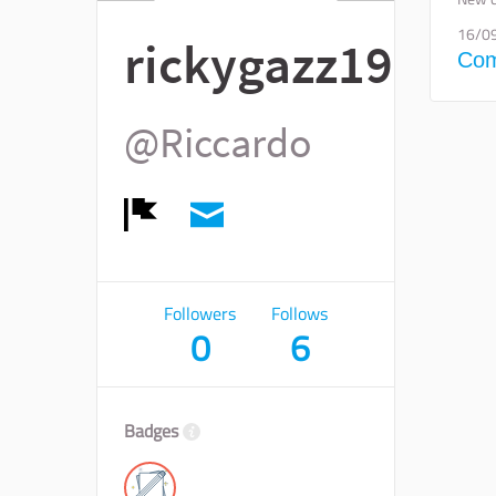
16/0
rickygazz1996
Com
@Riccardo
Report
Followers
Follows
0
6
Badges