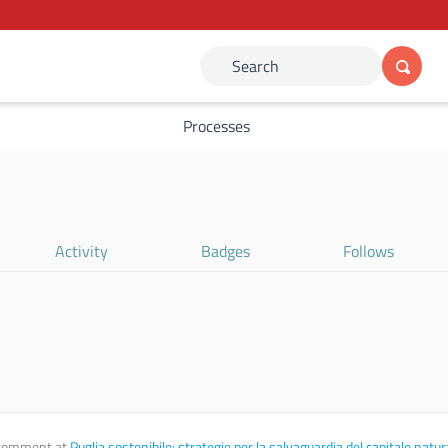
Search
Processes
Activity
Badges
Follows
comment at
Puglia sostenibile: strategie per la salvaguardia del capitale natur