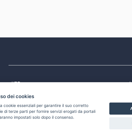
URP
L
Tel: 800713939
P
uso dei cookies
1
Email:
quiregione@regione.puglia.it
P
Rubrica
P
a cookie essenziali per garantire il suo corretto
S
A
di terze parti per fornire servizi erogati da portali
 saranno impostati solo dopo il consenso.