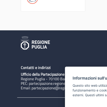
Contatti e indirizzi
Ufficio della Partecipazione
Informazioni sull'
Regione Puglia - 70100 Bari, Lungomare N. Sauro 3
PEC:
partecipazione.regione@pec.rupar.puglia.it
Questo sito web utilizz
Email:
partecipazione@regione.puglia.it
funzionamento e cookie 
esterni. Questi ultimi