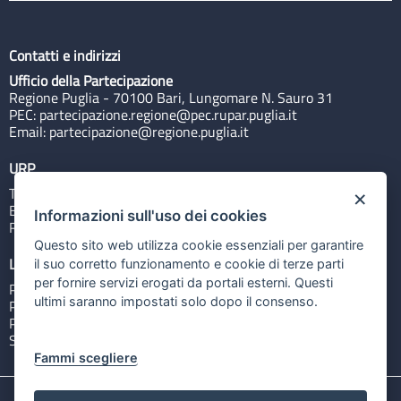
Contatti e indirizzi
Ufficio della Partecipazione
Regione Puglia - 70100 Bari, Lungomare N. Sauro 31
PEC:
partecipazione.regione@pec.rupar.puglia.it
Email:
partecipazione@regione.puglia.it
URP
Tel: 800713939
×
Email:
quiregione@regione.puglia.it
Informazioni sull'uso dei cookies
Rubrica
Questo sito web utilizza cookie essenziali per garantire
Link utili
il suo corretto funzionamento e cookie di terze parti
per fornire servizi erogati da portali esterni. Questi
Portale Istituzionale
ultimi saranno impostati solo dopo il consenso.
PO FESR Puglia 2014-2020
PSR Puglia 2014-2020
Sistema Puglia
Fammi scegliere