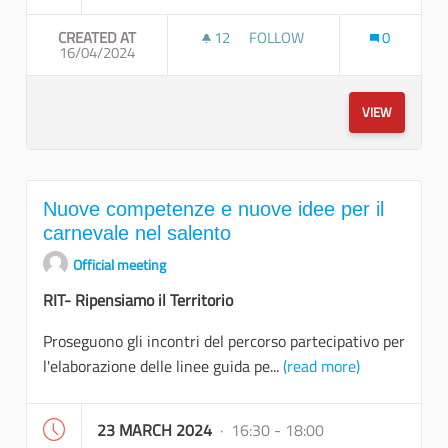
CREATED AT
12
12 FOLLOWERS
FOLLOW
0
16/04/2024
PRESENTAZIONE DELLA RICER
VIEW
Nuove competenze e nuove idee per il
carnevale nel salento
Official meeting
RIT- Ripensiamo il Territorio
Proseguono gli incontri del percorso partecipativo per
l'elaborazione delle linee guida pe...
(read more)
23 MARCH 2024
· 16:30 - 18:00