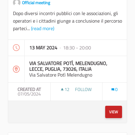
Official meeting
Dopo diversi incontri pubblici con le associazioni, gli
operatori e i cittadini giunge a conclusione il percorso
parteci...
(read more)
13 MAY 2024
· 18:30 - 20:00
VIA SALVATORE POTÌ, MELENDUGNO,
LECCE, PUGLIA, 73026, ITALIA
Via Salvatore Potì Melendugno
CREATED AT
12
12 FOLLOWERS
FOLLOW
0
07/05/2024
PRESENTAZIONE DELLE LINEE 
VIEW