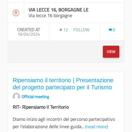
VIA LECCE 16, BORGAGNE LE
Via lecce 16 borgagne
CREATED AT
12
12 FOLLOWERS
FOLLOW
0
16/04/2024
NUOVE COMPETENZE E NUOVE 
VIEW
Ripensiamo il territorio | Presentazione
del progetto partecipato per il Turismo
Official meeting
RIT- Ripensiamo il Territorio
Diamo inizio agli incontri del percorso partecipativo
per l'elaborazione delle linee guida...
(read more)