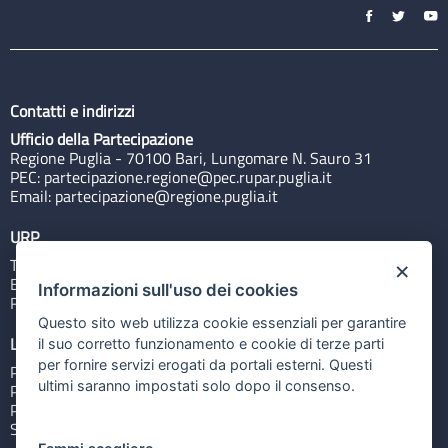
Contatti e indirizzi
Ufficio della Partecipazione
Regione Puglia - 70100 Bari, Lungomare N. Sauro 31
PEC:
partecipazione.regione@pec.rupar.puglia.it
Email:
partecipazione@regione.puglia.it
URP
Tel: 800713939
×
Email:
quiregione@regione.puglia.it
Informazioni sull'uso dei cookies
Rubrica
Questo sito web utilizza cookie essenziali per garantire
Link utili
il suo corretto funzionamento e cookie di terze parti
per fornire servizi erogati da portali esterni. Questi
Portale Istituzionale
ultimi saranno impostati solo dopo il consenso.
PO FESR Puglia 2014-2020
PSR Puglia 2014-2020
Sistema Puglia