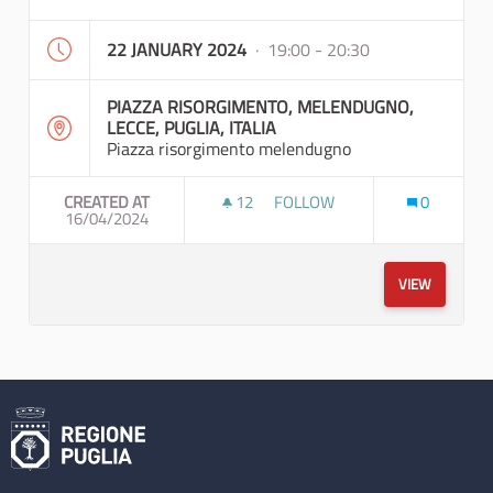
22 JANUARY 2024
· 19:00 - 20:30
PIAZZA RISORGIMENTO, MELENDUGNO,
LECCE, PUGLIA, ITALIA
Piazza risorgimento melendugno
CREATED AT
12
12 FOLLOWERS
FOLLOW
0
16/04/2024
RIPENSIAMO IL TERRITORIO |
VIEW