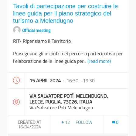
Tavoli di partecipazione per costruire le
linee guida per il piano strategico del
turismo a Melendugno
Official meeting
RIT- Ripensiamo il Territorio
Proseguono gli incontri del percorso partecipativo per
l'elaborazione delle linee guida per...
(read more)
15 APRIL 2024
· 16:30 - 19:30
VIA SALVATORE POTÌ, MELENDUGNO,
LECCE, PUGLIA, 73026, ITALIA
Via Salvatore Potì Melendugno
CREATED AT
12
12 FOLLOWERS
FOLLOW
0
16/04/2024
TAVOLI DI PARTECIPAZIONE P