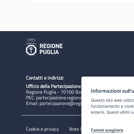
Contatti e indirizzi
Ufficio della Partecipazione
Informazioni sull'
Regione Puglia - 70100 Bari, Lungomare N. Sauro 3
PEC:
partecipazione.regione@pec.rupar.puglia.it
Questo sito web utilizz
Email:
partecipazione@regione.puglia.it
funzionamento e cookie 
esterni. Questi ultimi
Cookie e privacy
Note legali
Dichiarazione di 
Fammi scegliere