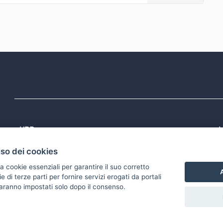
URP
L
Tel: 800713939
P
uso dei cookies
1
Email:
quiregione@regione.puglia.it
P
Rubrica
P
a cookie essenziali per garantire il suo corretto
S
A
di terze parti per fornire servizi erogati da portali
 saranno impostati solo dopo il consenso.
accessibilità
Gestisci i cookies
Scarica i file Open Data