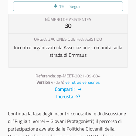
19
19 seguidoras
Seguir
Tappa percorso di partecipazion
NÚMERO DE ASISTENTES
30
ORGANIZACIONES QUE HAN ASISTIDO
Incontro organizzato da Associazione Comunità sulla
strada di Emmaus
Referencia: pp-MEET-2021-09-834
Versión 4
(de 4)
ver otras versiones
Compartir
Incrusta
Continua la fase degli incontri conoscitivi e di discussione
di “Puglia ti vorrei – Giovani Protagonisti”, il percorso di
partecipazione avviato dalle Politiche Giovanili della