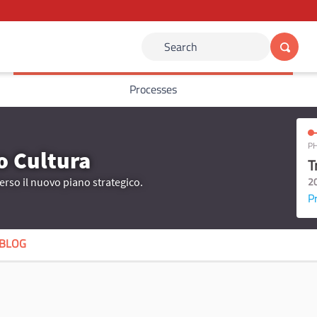
Search
Processes
PH
 Cultura
T
2
erso il nuovo piano strategico.
P
BLOG