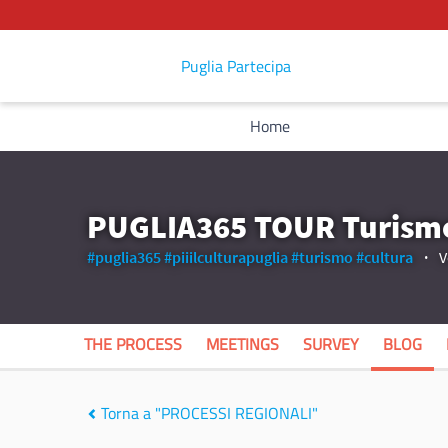
Puglia Partecipa
Home
PUGLIA365 TOUR Turismo
#puglia365
#piiilculturapuglia
#turismo
#cultura
V
THE PROCESS
MEETINGS
SURVEY
BLOG
Torna a "PROCESSI REGIONALI"