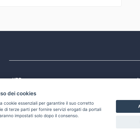
URP
L
Tel: 800713939
P
uso dei cookies
1
Email:
quiregione@regione.puglia.it
P
Rubrica
P
a cookie essenziali per garantire il suo corretto
S
A
di terze parti per fornire servizi erogati da portali
 saranno impostati solo dopo il consenso.
accessibilità
Gestisci i cookies
Download Open Data files