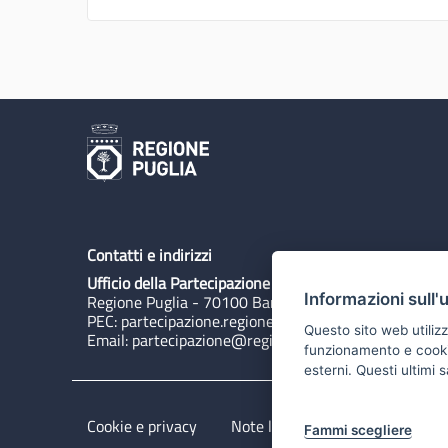
Contatti e indirizzi
Ufficio della Partecipazione
Informazioni sull'
Regione Puglia - 70100 Bari, Lungomare N. Sauro 3
PEC:
partecipazione.regione@pec.rupar.puglia.it
Questo sito web utilizz
Email:
partecipazione@regione.puglia.it
funzionamento e cookie 
esterni. Questi ultimi
Cookie e privacy
Note legali
Dichiarazione di 
Fammi scegliere