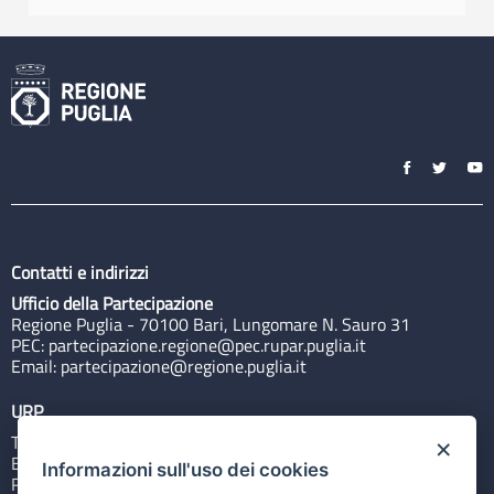
Contatti e indirizzi
Ufficio della Partecipazione
Regione Puglia - 70100 Bari, Lungomare N. Sauro 31
PEC:
partecipazione.regione@pec.rupar.puglia.it
Email:
partecipazione@regione.puglia.it
URP
Tel: 800713939
×
Email:
quiregione@regione.puglia.it
Informazioni sull'uso dei cookies
Rubrica