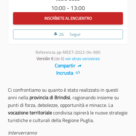
10:00 - 13:00
INSCRÍBETE AL ENCUENTRO
26
26 seguidoras
Seguir
Brindisi, 8 luglio 2022
Referencia: pp-MEET-2022-04-995
Versión 6
(de 6)
ver otras versiones
Compartir
Incrusta
Ci confrontiamo su quanto è stato realizzato in questi
anni nella
provincia di Brindisi
, ragionando insieme su
punti di forza, debolezze, opportunità e minacce. La
vocazione territoriale
condivisa ispirerà le nuove strategie
turistiche e culturali della Regione Puglia.
Interverranno