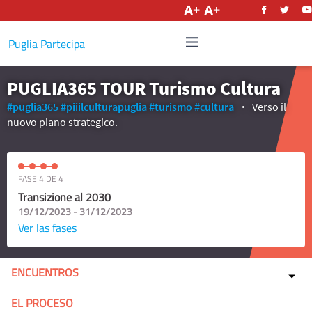
Castellano
Puglia Partecipa
PUGLIA365 TOUR Turismo Cultura
#puglia365
#piiilculturapuglia
#turismo
#cultura
Verso il
nuovo piano strategico.
FASE 4 DE 4
Transizione al 2030
19/12/2023 - 31/12/2023
Ver las fases
ENCUENTROS
EL PROCESO