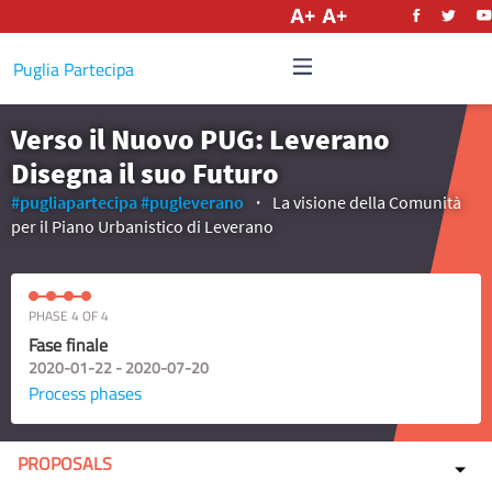
English
Puglia Partecipa
Verso il Nuovo PUG: Leverano
Disegna il suo Futuro
#pugliapartecipa
#pugleverano
La visione della Comunità
per il Piano Urbanistico di Leverano
PHASE 4 OF 4
Fase finale
2020-01-22 - 2020-07-20
Process phases
PROPOSALS