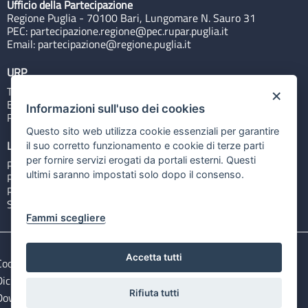
Ufficio della Partecipazione
Regione Puglia - 70100 Bari, Lungomare N. Sauro 31
PEC:
partecipazione.regione@pec.rupar.puglia.it
Email:
partecipazione@regione.puglia.it
URP
Tel: 800713939
×
Email:
quiregione@regione.puglia.it
Informazioni sull'uso dei cookies
Rubrica
Questo sito web utilizza cookie essenziali per garantire
Link utili
il suo corretto funzionamento e cookie di terze parti
per fornire servizi erogati da portali esterni. Questi
Portale Istituzionale
ultimi saranno impostati solo dopo il consenso.
PO FESR Puglia 2014-2020
PSR Puglia 2014-2020
Sistema Puglia
Fammi scegliere
Accetta tutti
Cookie e privacy
Note legali
Dichiarazione di accessibilità
Gestisci i cookies
Rifiuta tutti
Download Open Data files