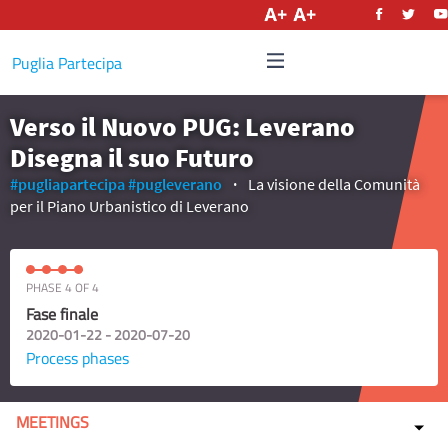
English
Puglia Partecipa
Verso il Nuovo PUG: Leverano
Disegna il suo Futuro
#pugliapartecipa
#pugleverano
La visione della Comunità
per il Piano Urbanistico di Leverano
PHASE 4 OF 4
Fase finale
2020-01-22 - 2020-07-20
Process phases
MEETINGS