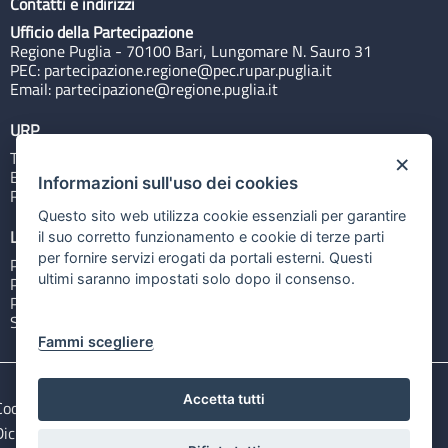
Contatti e indirizzi
Ufficio della Partecipazione
Regione Puglia - 70100 Bari, Lungomare N. Sauro 31
PEC:
partecipazione.regione@pec.rupar.puglia.it
Email:
partecipazione@regione.puglia.it
URP
Tel: 800713939
×
Email:
quiregione@regione.puglia.it
Informazioni sull'uso dei cookies
Rubrica
Questo sito web utilizza cookie essenziali per garantire
Link utili
il suo corretto funzionamento e cookie di terze parti
per fornire servizi erogati da portali esterni. Questi
Portale Istituzionale
ultimi saranno impostati solo dopo il consenso.
PO FESR Puglia 2014-2020
PSR Puglia 2014-2020
Sistema Puglia
Fammi scegliere
Accetta tutti
Cookie e privacy
Note legali
Dichiarazione di accessibilità
Gestisci i cookies