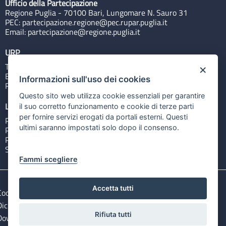
Ufficio della Partecipazione
Regione Puglia - 70100 Bari, Lungomare N. Sauro 31
PEC:
partecipazione.regione@pec.rupar.puglia.it
Email:
partecipazione@regione.puglia.it
URP
Tel: 800713939
×
Email:
quiregione@regione.puglia.it
Informazioni sull'uso dei cookies
Rubrica
Questo sito web utilizza cookie essenziali per garantire
Link utili
il suo corretto funzionamento e cookie di terze parti
per fornire servizi erogati da portali esterni. Questi
Portale Istituzionale
ultimi saranno impostati solo dopo il consenso.
PO FESR Puglia 2014-2020
PSR Puglia 2014-2020
Sistema Puglia
Fammi scegliere
Accetta tutti
Cookie e privacy
Note legali
Dichiarazione di accessibilità
Gestisci i cookies
Rifiuta tutti
Download Open Data files