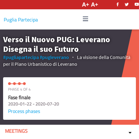
English
Puglia Partecipa
Verso il Nuovo PUG: Leverano
Disegna il suo Futuro
#pugliapartecipa
#pugleverano
La visione della Comunità
per il Piano Urbanistico di Leverano
PHASE 4 OF 4
Fase finale
2020-01-22 - 2020-07-20
Process phases
MEETINGS