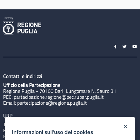
Contatti e indirizzi
Ufficio della Partecipazione
Regione Puglia - 70100 Bari, Lungomare N. Sauro 31
PEC:
partecipazione.regione@pec.rupar.puglia.it
Email:
partecipazione@regione.puglia.it
URP
Tel: 800713939
×
Email:
quiregione@regione.puglia.it
Informazioni sull'uso dei cookies
Rubrica