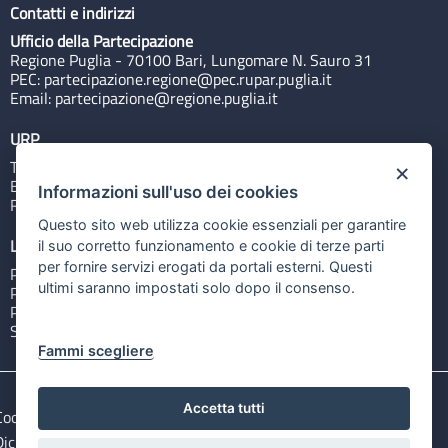
Contatti e indirizzi
Ufficio della Partecipazione
Regione Puglia - 70100 Bari, Lungomare N. Sauro 31
PEC:
partecipazione.regione@pec.rupar.puglia.it
Email:
partecipazione@regione.puglia.it
URP
Tel: 800713939
×
Email:
quiregione@regione.puglia.it
Informazioni sull'uso dei cookies
Rubrica
Questo sito web utilizza cookie essenziali per garantire
Link utili
il suo corretto funzionamento e cookie di terze parti
per fornire servizi erogati da portali esterni. Questi
Portale Istituzionale
ultimi saranno impostati solo dopo il consenso.
PO FESR Puglia 2014-2020
PSR Puglia 2014-2020
Sistema Puglia
Fammi scegliere
Accetta tutti
Cookie e privacy
Note legali
Dichiarazione di accessibilità
Gestisci i cookies