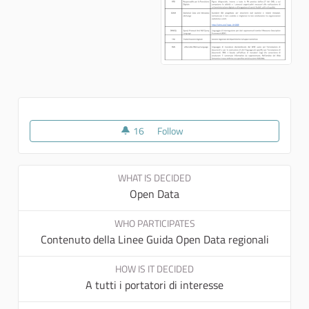
16
16 followers
Follow
Linee Guida per il riutilizzo e l’
WHAT IS DECIDED
Open Data
WHO PARTICIPATES
Contenuto della Linee Guida Open Data regionali
HOW IS IT DECIDED
A tutti i portatori di interesse