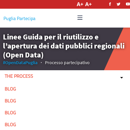
English
Puglia Partecipa
Linee Guida per il riutilizzo e
l’apertura dei dati pubblici regionali
(Open Data)
#OpenDataPuglia
Processo partecipativo
THE PROCESS
BLOG
BLOG
BLOG
BLOG