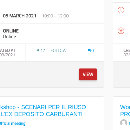
05 MARCH 2021
· 10:00 - 12:00
ONLINE
Online
ATED AT
17
17 FOLLOWERS
FOLLOW
0
CR
03/2021
INCONTRO DI CO-PROGETTAZIONE SU MO
02
VIEW
kshop - SCENARI PER IL RIUSO
Wor
L'EX DEPOSITO CARBURANTI
PR
fficial meeting