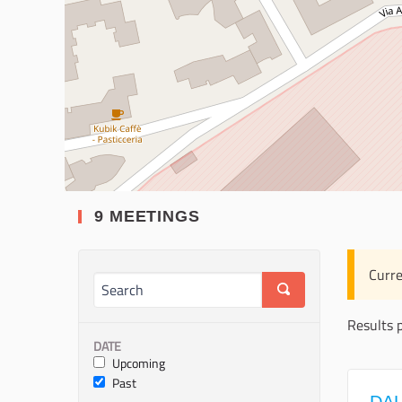
9 MEETINGS
Curre
Results 
DATE
Upcoming
Past