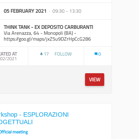
05 FEBRUARY 2021
· 09:30 - 13:30
THINK TANK - EX DEPOSITO CARBURANTI
Via Arenazza, 64 - Monopoli (BA) -
https://goo.gl/maps/jxZ5u9DZrHpCcG286
EATED AT
17
17 FOLLOWERS
FOLLOW
0
DELLI ECONOMICI
/02/2021
VIEW
kshop - ESPLORAZIONI
OGETTUALI
Official meeting