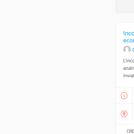
Inco
eco
O
L'inc
anali
inviat
CRE