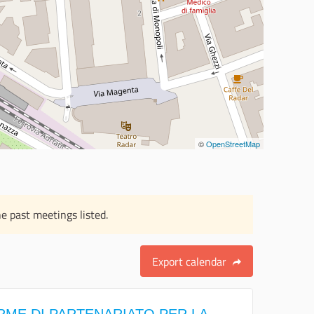
©
OpenStreetMap
e past meetings listed.
Export calendar