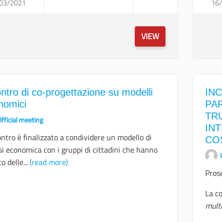
03/2021
INCONTRO DI CO-PROGETTAZIONE SU MO
16
VIEW
ntro di co-progettazione su modelli
IN
nomici
PAR
TRU
fficial meeting
IN
ontro è finalizzato a condividere un modello di
CO
si economica con i gruppi di cittadini che hanno
o delle...
(read more)
Pros
La c
multi