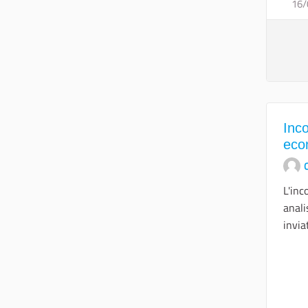
16/
Inco
eco
O
L'inc
anali
inviat