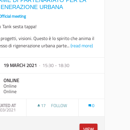
RME DI PARTENARIATO PER LA
GENERAZIONE URBANA
Official meeting
k Tank sesta tappa!
 progetti, visioni. Questo è lo spirito che anima il
sso di rigenerazione urbana parte...
(read more)
19 MARCH 2021
· 15:30 - 18:30
ONLINE
Online
Online
EATED AT
17
17 FOLLOWERS
FOLLOW
0
SO L’USO
/03/2021
FORME DI PARTENARIATO PER LA RIGEN
VIEW