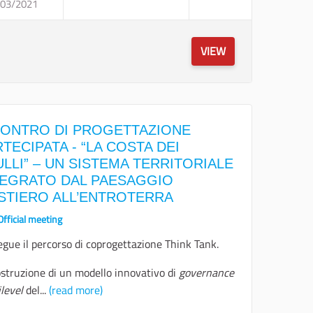
DELLI ECONOMICI
/03/2021
INCONTRO DI CO-PROGETTAZIONE SU MO
VIEW
CONTRO DI PROGETTAZIONE
TECIPATA - “LA COSTA DEI
LLI” – UN SISTEMA TERRITORIALE
TEGRATO DAL PAESAGGIO
STIERO ALL’ENTROTERRA
Official meeting
egue il percorso di coprogettazione Think Tank.
ostruzione di un modello innovativo di
governance
level
del...
(read more)