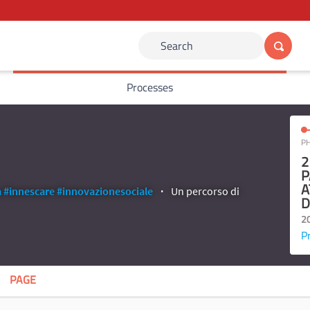
Search
Processes
PH
2
P
A
a
#innescare
#innovazionesociale
Un percorso di
D
2
P
PAGE