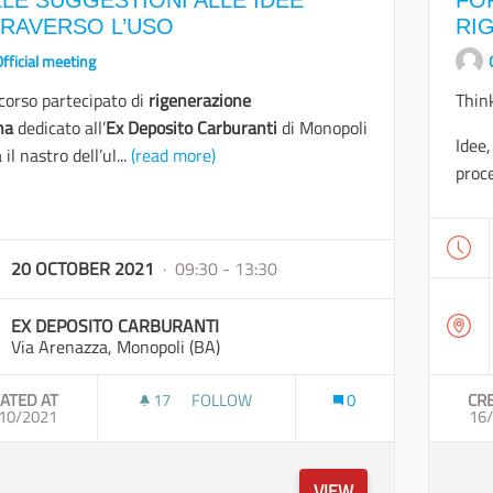
LE SUGGESTIONI ALLE IDEE
FO
TRAVERSO L’USO
RI
fficial meeting
rcorso partecipato di
rigenerazione
Thin
na
dedicato all’
Ex Deposito Carburanti
di Monopoli
Idee,
 il nastro dell’ul...
(read more)
proce
20 OCTOBER 2021
· 09:30 - 13:30
EX DEPOSITO CARBURANTI
Via Arenazza, Monopoli (BA)
ATED AT
17
17 FOLLOWERS
FOLLOW
0
CR
10/2021
DALLE SUGGESTIONI ALLE IDEE ATTRAVER
16
VIEW