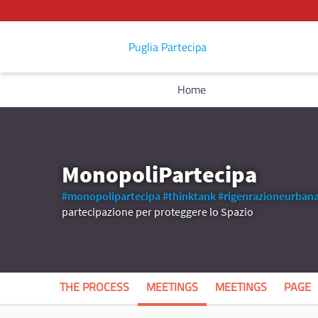
Puglia Partecipa
Home
MonopoliPartecipa
#monopolipartecipa
#thinktank
#rigenrazioneurban
partecipazione per proteggere lo Spazio
THE PROCESS
MEETINGS
MEETINGS
PAGE