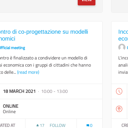
ntro di co-progettazione su modelli
Inc
nomici
eco
fficial meeting
ontro è finalizzato a condividere un modello di
L'inc
si economica con i gruppi di cittadini che hanno
anali
o delle...
(read more)
invia
18 MARCH 2021
· 10:00 - 13:00
ONLINE
Online
ATED AT
17
17 FOLLOWERS
FOLLOW
0
CR