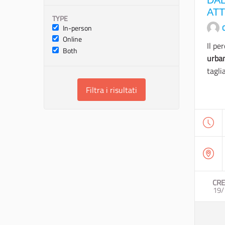
DAL
AT
TYPE
In-person
O
Online
Il pe
Both
urba
taglia
Filtra i risultati
CRE
19/