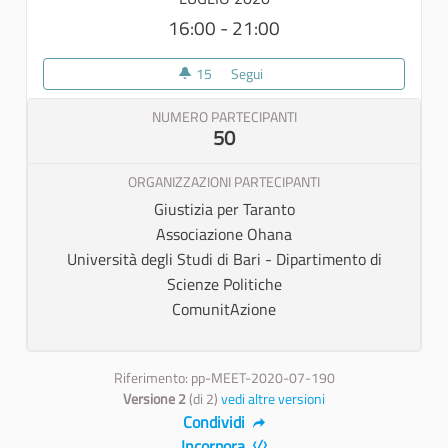
16:00 - 21:00
15
15 sostenitori
Segui
Incontri formativi sulla gestione
NUMERO PARTECIPANTI
50
ORGANIZZAZIONI PARTECIPANTI
Giustizia per Taranto
Associazione Ohana
Università degli Studi di Bari - Dipartimento di
Scienze Politiche
ComunitAzione
Riferimento: pp-MEET-2020-07-190
Versione 2
(di 2)
vedi altre versioni
Condividi
Incorpora