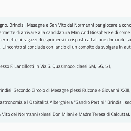
gno, Brindisi, Mesagne e San Vito dei Normanni per giocare a conosc
rmette di arrivare alla candidatura Man And Biosphere e di come T
ermette ai ragazzi di esprimersi in risposta ad alcune domande sul
no. L'incontro si conclude con lancio di un compito da svolgere in a
sso F. Lanzillotti in Via S. Quasimodo: classi 5M, 5G, 5 I;
indisi; Secondo Circolo di Mesagne plessi Falcone e Giovanni XXIII;
gastronomia e l'Ospitalità Alberghiera "Sandro Pertini" Brindisi, se
Vito dei Normanni (plessi Don Milani e Madre Teresa di Calcutta).