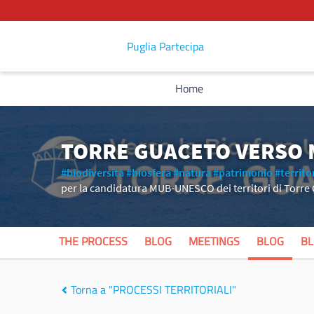
Puglia Partecipa
Home
TORRE GUACETO VERSO
#biodiversità
#biosfera
#natura
#patrimonio
#territo
per la candidatura MUB-UNESCO dei territori di Torre
THE PROCESS
BLOG
MEETINGS
BLOG
B
Torna a "PROCESSI TERRITORIALI"