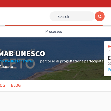
Search
Processes
 MAB UNESCO
PH
E
rio
#bellezzenaturali
percorso di progettazione partecipata
2
 Guaceto
P
LOG
BLOG