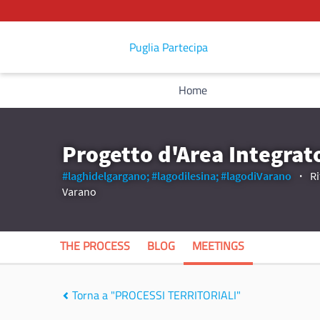
Puglia Partecipa
Home
Progetto d'Area Integrat
#laghidelgargano;
#lagodilesina;
#lagodiVarano
Ri
Varano
THE PROCESS
BLOG
MEETINGS
Torna a "PROCESSI TERRITORIALI"