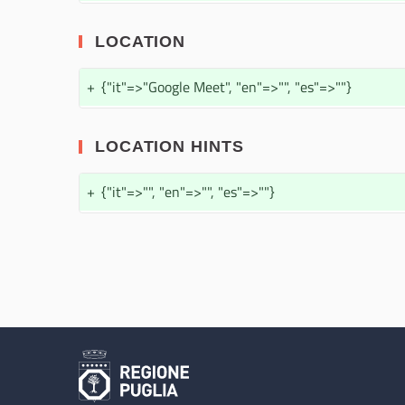
LOCATION
+
{"it"=>"Google Meet", "en"=>"", "es"=>""}
LOCATION HINTS
+
{"it"=>"", "en"=>"", "es"=>""}