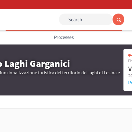
Search
Processes
o Laghi Garganici
PH
V
funzionalizzazione turistica del territorio dei laghi di Lesina e
2
P