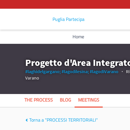
Puglia Partecipa
Home
Progetto d'Area Integrat
#laghidelgargano;
#lagodilesina;
#lagodiVarano
Ri
Varano
THE PROCESS
BLOG
MEETINGS
Torna a "PROCESSI TERRITORIALI"