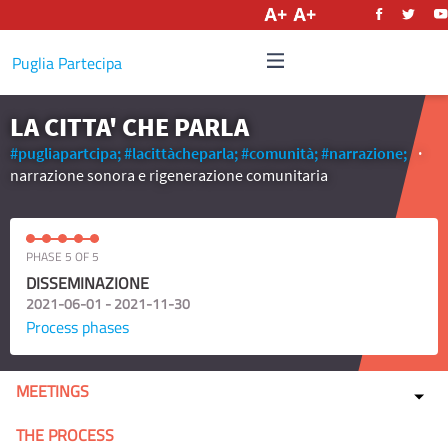
English
Puglia Partecipa
LA CITTA' CHE PARLA
#pugliapartcipa;
#lacittàcheparla;
#comunità;
#narrazione;
narrazione sonora e rigenerazione comunitaria
PHASE 5 OF 5
DISSEMINAZIONE
2021-06-01 - 2021-11-30
Process phases
MEETINGS
THE PROCESS