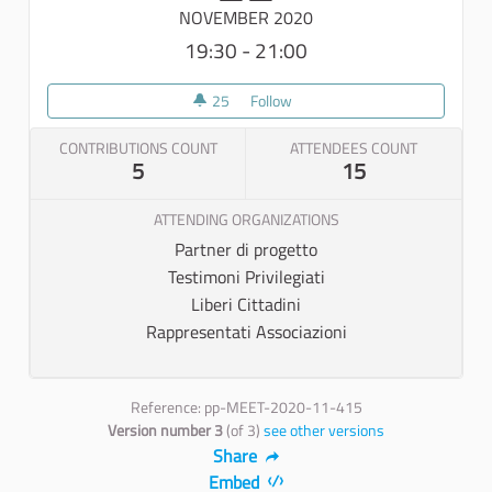
NOVEMBER 2020
19:30 - 21:00
25
25 followers
Follow
Ape di Comunità
CONTRIBUTIONS COUNT
ATTENDEES COUNT
5
15
ATTENDING ORGANIZATIONS
Partner di progetto
Testimoni Privilegiati
Liberi Cittadini
Rappresentati Associazioni
Reference: pp-MEET-2020-11-415
Version number 3
(of 3)
see other versions
Share
Embed