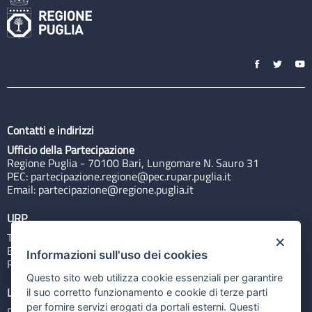
Contatti e indirizzi
Ufficio della Partecipazione
Regione Puglia - 70100 Bari, Lungomare N. Sauro 31
PEC:
partecipazione.regione@pec.rupar.puglia.it
Email:
partecipazione@regione.puglia.it
URP
Tel: 800713939
×
Email:
quiregione@regione.puglia.it
Informazioni sull'uso dei cookies
Rubrica
Questo sito web utilizza cookie essenziali per garantire
Link utili
il suo corretto funzionamento e cookie di terze parti
per fornire servizi erogati da portali esterni. Questi