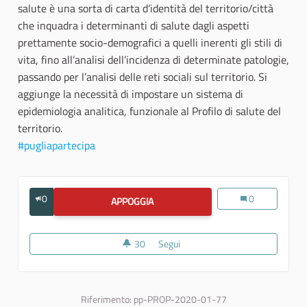
salute è una sorta di carta d’identità del territorio/città
che inquadra i determinanti di salute dagli aspetti
prettamente socio-demografici a quelli inerenti gli stili di
vita, fino all’analisi dell’incidenza di determinate patologie,
passando per l’analisi delle reti sociali sul territorio. Si
aggiunge la necessità di impostare un sistema di
epidemiologia analitica, funzionale al Profilo di salute del
territorio.
#pugliapartecipa
0
Il “Profilo di salu
0
APPOGGIA
IL “PROFILO DI SALUTE DELLA CITTÀ”
30
30 sostenitori
Segui
Il “Profilo di salute della città”
Riferimento: pp-PROP-2020-01-77