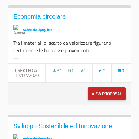
Economia circolare
scienziatipugliesi
Tra i materiali di scarto da valorizzare figurano
certamente le biomasse provenienti...
Filter results for category:
CREATED AT
31
31 FOLLOWERS
FOLLOW
0
0
17/02/2020
ECONOMIA CIRCOLARE
VIEW PROPOSAL
ECONOMI
Sviluppo Sostenibile ed Innovazione