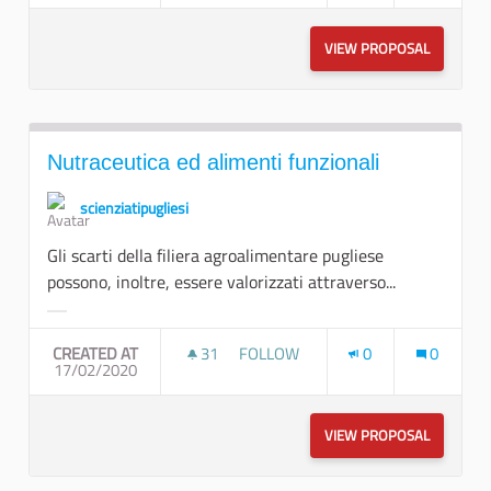
VIEW PROPOSAL
UN NUOVO
Nutraceutica ed alimenti funzionali
scienziatipugliesi
Gli scarti della filiera agroalimentare pugliese
possono, inoltre, essere valorizzati attraverso...
Filter results for category:
CREATED AT
31
31 FOLLOWERS
FOLLOW
0
0
17/02/2020
NUTRACEUTICA ED ALIMENTI FUNZ
VIEW PROPOSAL
NUTRACEU