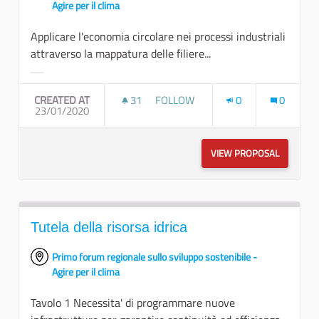
Agire per il clima
Applicare l'economia circolare nei processi industriali
attraverso la mappatura delle filiere...
Filter results for category:
CREATED AT
31
31 FOLLOWERS
FOLLOW
0
0
23/01/2020
INNOVAZIONE INDUSTRIALE
VIEW PROPOSAL
INNOVAZI
Tutela della risorsa idrica
Primo forum regionale sullo sviluppo sostenibile -
Agire per il clima
Tavolo 1 Necessita' di programmare nuove