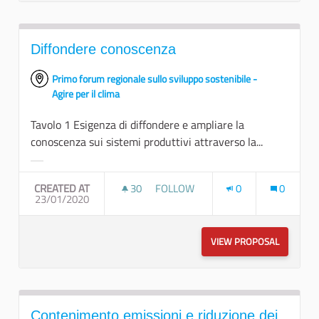
Diffondere conoscenza
Primo forum regionale sullo sviluppo sostenibile -
Agire per il clima
Tavolo 1 Esigenza di diffondere e ampliare la
conoscenza sui sistemi produttivi attraverso la...
Filter results for category:
CREATED AT
30
30 FOLLOWERS
FOLLOW
0
0
23/01/2020
DIFFONDERE CONOSCENZA
VIEW PROPOSAL
DIFFOND
Contenimento emissioni e riduzione dei