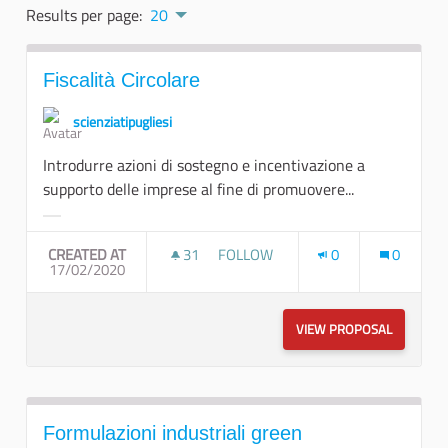
Results per page:
20
Fiscalità Circolare
scienziatipugliesi
Introdurre azioni di sostegno e incentivazione a
supporto delle imprese al fine di promuovere...
Filter results for category:
CREATED AT
31
31 FOLLOWERS
FOLLOW
0
0
17/02/2020
FISCALITÀ CIRCOLARE
VIEW PROPOSAL
FISCALIT
Formulazioni industriali green