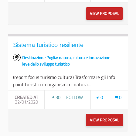
VIEW PROPOSAL
COMPETEN
Sistema turistico resiliente
Destinazione Puglia: natura, cultura e innovazione
leve dello sviluppo turistico
(report focus turismo cultura) Trasformare gli Info
point turistici in organismi di natura...
CREATED AT
30
30 FOLLOWERS
FOLLOW
0
0
22/01/2020
SISTEMA TURISTICO RESILIENTE
VIEW PROPOSAL
SISTEMA 