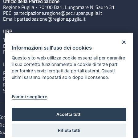
Ufficio della Partecipazione
Regione Puglia - 70100 Bari, Lungomare N. Sauro 31
PEC:
partecipazione.regione@pec.rupar.puglia.it
Email:
partecipazione@regione.puglia.it
URP
Tel: 800713939
×
Email:
quiregione@regione.puglia.it
Informazioni sull'uso dei cookies
Rubrica
Questo sito web utilizza cookie essenziali per garantire
Link utili
il suo corretto funzionamento e cookie di terze parti
per fornire servizi erogati da portali esterni. Questi
Portale Istituzionale
ultimi saranno impostati solo dopo il consenso.
PO FESR Puglia 2014-2020
PSR Puglia 2014-2020
Sistema Puglia
Fammi scegliere
Accetta tutti
Cookie e privacy
Note legali
Dichiarazione di accessibilità
Gestisci i cookies
Rifiuta tutti
Download Open Data files