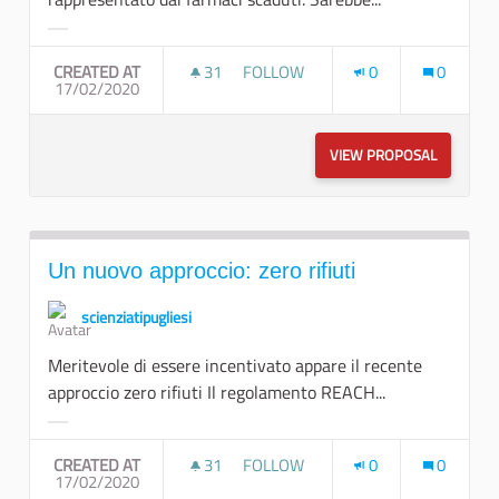
Filter results for category:
CREATED AT
31
31 FOLLOWERS
FOLLOW
0
0
17/02/2020
FARMACI SCADUTI COME RISORSA
VIEW PROPOSAL
FARMACI 
Un nuovo approccio: zero rifiuti
scienziatipugliesi
Meritevole di essere incentivato appare il recente
approccio zero rifiuti Il regolamento REACH...
Filter results for category:
CREATED AT
31
31 FOLLOWERS
FOLLOW
0
0
17/02/2020
UN NUOVO APPROCCIO: ZERO RIFI