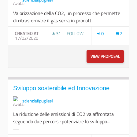
scienziatipugliesi
Valorizzazione della CO2, un processo che permette
di ritrasformare il gas serra in prodotti...
CREATED AT
31
31 FOLLOWERS
FOLLOW
0
2
17/02/2020
SVILUPPO SOSTENIBILE ED INNOV
VIEW PROPOSAL
SVILUPPO
Sviluppo sostenibile ed Innovazione
scienziatipugliesi
La riduzione delle emissioni di CO2 va affrontata
seguendo due percorsi: potenziare lo sviluppo...
Filter results for category: