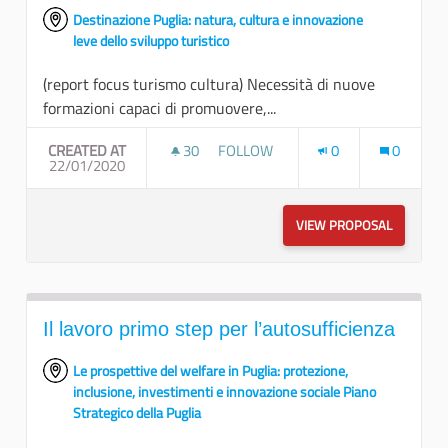
Destinazione Puglia: natura, cultura e innovazione
leve dello sviluppo turistico
(report focus turismo cultura) Necessità di nuove
formazioni capaci di promuovere,...
CREATED AT
30
30 FOLLOWERS
FOLLOW
0
0
22/01/2020
NUOVE PROSPETTIVE: DESTINAT
VIEW PROPOSAL
NUOVE P
Il lavoro primo step per l’autosufficienza
Le prospettive del welfare in Puglia: protezione,
inclusione, investimenti e innovazione sociale Piano
Strategico della Puglia