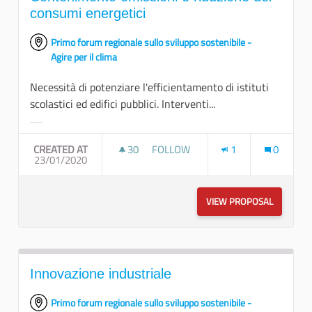
consumi energetici
Primo forum regionale sullo sviluppo sostenibile -
Agire per il clima
Necessità di potenziare l'efficientamento di istituti
scolastici ed edifici pubblici. Interventi...
Filter results for category:
CREATED AT
30
30 FOLLOWERS
FOLLOW
1
0
23/01/2020
CONTENIMENTO EMISSIONI E RIDU
VIEW PROPOSAL
CONTENIM
Innovazione industriale
Primo forum regionale sullo sviluppo sostenibile -