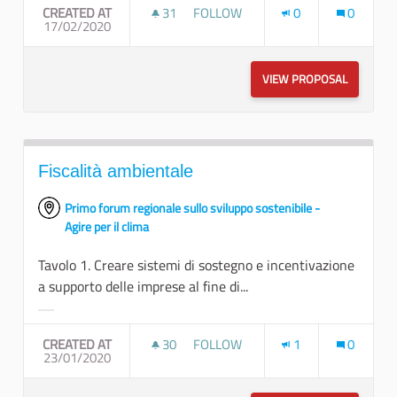
CREATED AT
31
31 FOLLOWERS
FOLLOW
0
0
17/02/2020
SVILUPPO SOSTENIBILE ED INNOV
VIEW PROPOSAL
SVILUPPO
Fiscalità ambientale
Primo forum regionale sullo sviluppo sostenibile -
Agire per il clima
Tavolo 1. Creare sistemi di sostegno e incentivazione
a supporto delle imprese al fine di...
Filter results for category:
CREATED AT
30
30 FOLLOWERS
FOLLOW
1
0
23/01/2020
FISCALITÀ AMBIENTALE