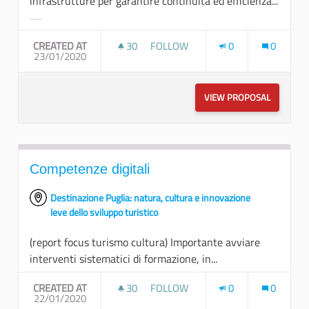
infrastrutture per garantire continuità ed efficienza...
Filter results for category:
CREATED AT
30
30 FOLLOWERS
FOLLOW
0
0
23/01/2020
TUTELA DELLA RISORSA IDRICA
VIEW PROPOSAL
TUTELA D
Competenze digitali
Destinazione Puglia: natura, cultura e innovazione
leve dello sviluppo turistico
(report focus turismo cultura) Importante avviare
interventi sistematici di formazione, in...
CREATED AT
30
30 FOLLOWERS
FOLLOW
0
0
22/01/2020
COMPETENZE DIGITALI