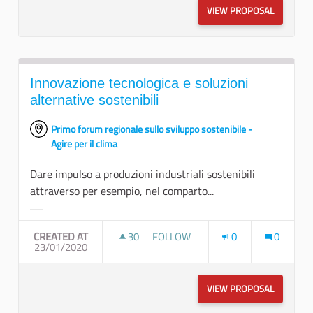
VIEW PROPOSAL
FISCALIT
Innovazione tecnologica e soluzioni
alternative sostenibili
Primo forum regionale sullo sviluppo sostenibile -
Agire per il clima
Dare impulso a produzioni industriali sostenibili
attraverso per esempio, nel comparto...
Filter results for category:
CREATED AT
30
30 FOLLOWERS
FOLLOW
0
0
23/01/2020
INNOVAZIONE TECNOLOGICA E SOLU
VIEW PROPOSAL
INNOVAZI