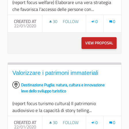
(report focus welfare) Elaborare una vera strategia
che favorisca l’accesso delle persone con...
CREATED AT
30
30 FOLLOWERS
FOLLOW
0
0
22/01/2020
IL LAVORO PRIMO STEP PER L’AUT
VIEW PROPOSAL
IL LAVOR
Valorizzare i patrimoni immateriali
Destinazione Puglia: natura, cultura e innovazione
leve dello sviluppo turistico
(report focus turismo cultura) Il patrimonio
audiovisivo e la capacità di story telling...
CREATED AT
30
30 FOLLOWERS
FOLLOW
0
0
22/01/2020
VALORIZZARE I PATRIMONI IMMAT