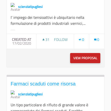
scienziatipugliesi
I’ impiego dei tensioattivi è ubiquitario nella
formulazione di prodotti industriali :vernici,...
Filter results for category:
CREATED AT
31
31 FOLLOWERS
FOLLOW
0
0
17/02/2020
FORMULAZIONI INDUSTRIALI GRE
VIEW PROPOSAL
FORMULAZ
Farmaci scaduti come risorsa
scienziatipugliesi
Un tipo particolare di rifiuto di grande valore è
rappresentato dai farmaci scaduti. Sarebbe...