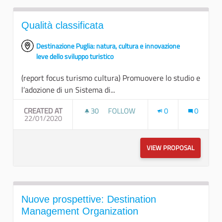
Qualità classificata
Destinazione Puglia: natura, cultura e innovazione
leve dello sviluppo turistico
(report focus turismo cultura) Promuovere lo studio e
l’adozione di un Sistema di...
CREATED AT
30
30 FOLLOWERS
FOLLOW
0
0
22/01/2020
QUALITÀ CLASSIFICATA
VIEW PROPOSAL
QUALITÀ 
Nuove prospettive: Destination
Management Organization