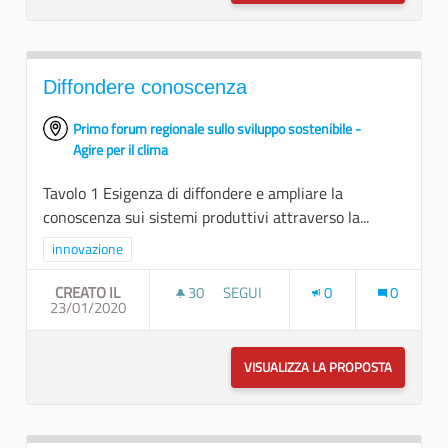
Diffondere conoscenza
Primo forum regionale sullo sviluppo sostenibile -
Agire per il clima
Tavolo 1 Esigenza di diffondere e ampliare la
conoscenza sui sistemi produttivi attraverso la...
Filtra i risultati per categoria: innovazione
innovazione
CREATO IL
30
30 SOSTENITORI
SEGUI
0
0
23/01/2020
DIFFONDERE CONOSCENZA
VISUALIZZA LA PROPOSTA
DIFFOND