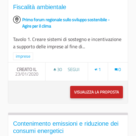
Fiscalità ambientale
Primo forum regionale sullo sviluppo sostenibile -
Agire per il clima
Tavolo 1. Creare sistemi di sostegno e incentivazione
a supporto delle imprese al fine di...
Filtra i risultati per categoria: imprese
imprese
CREATO IL
30
30 SOSTENITORI
SEGUI
1
0
23/01/2020
FISCALITÀ AMBIENTALE
VISUALIZZA LA PROPOSTA
FISCALIT
Contenimento emissioni e riduzione dei
consumi energetici