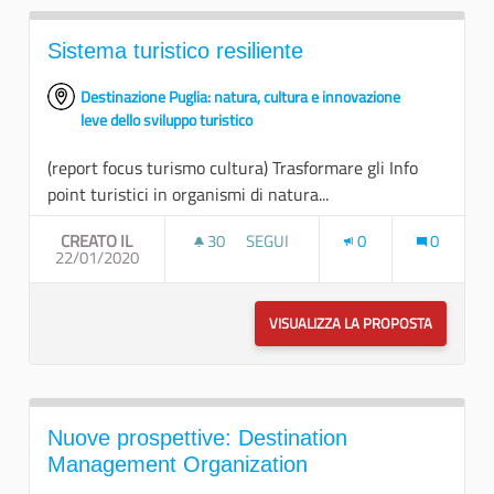
Sistema turistico resiliente
Destinazione Puglia: natura, cultura e innovazione
leve dello sviluppo turistico
(report focus turismo cultura) Trasformare gli Info
point turistici in organismi di natura...
CREATO IL
30
30 SOSTENITORI
SEGUI
0
0
22/01/2020
SISTEMA TURISTICO RESILIENTE
VISUALIZZA LA PROPOSTA
SISTEMA 
Nuove prospettive: Destination
Management Organization