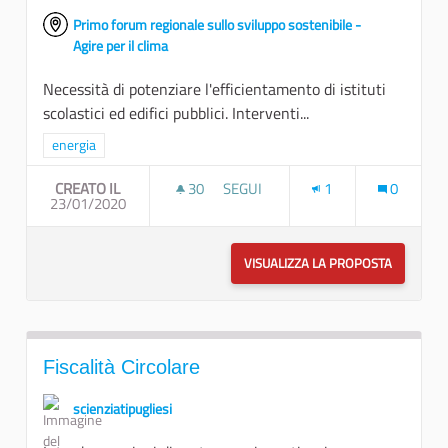
Primo forum regionale sullo sviluppo sostenibile -
Agire per il clima
Necessità di potenziare l'efficientamento di istituti
scolastici ed edifici pubblici. Interventi...
Filtra i risultati per categoria: energia
energia
CREATO IL
30
30 SOSTENITORI
SEGUI
1
0
23/01/2020
CONTENIMENTO EMISSIONI E RIDU
VISUALIZZA LA PROPOSTA
CONTENIM
Fiscalità Circolare
scienziatipugliesi