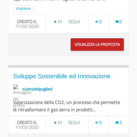
Filtra i risultati per categoria: imprese
imprese
CREATO IL
31
31 SOSTENITORI
SEGUI
0
0
17/02/2020
UN NUOVO APPROCCIO: ZERO RIFIU
VISUALIZZA LA PROPOSTA
UN NUOVO
Sviluppo Sostenibile ed Innovazione
scienziatipugliesi
Valorizzazione della CO2, un processo che permette
di ritrasformare il gas serra in prodotti...
CREATO IL
31
31 SOSTENITORI
SEGUI
0
2
17/02/2020
SVILUPPO SOSTENIBILE ED INNOV