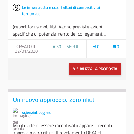
Le infrastrutture quali fattori di competitività
territoriale
(report focus mobilità) Vanno previste azioni
specifiche di potenziamento dei collegamenti...
CREATO IL
30
30 SOSTENITORI
SEGUI
0
0
22/01/2020
COLLEGAMENTI FERROVIARI
VISUALIZZA LA PROPOSTA
COLLEGAM
Un nuovo approccio: zero rifiuti
scienziatipugliesi
Meritevole di essere incentivato appare il recente
approccio zero rifiuti Il regolamento REACH...