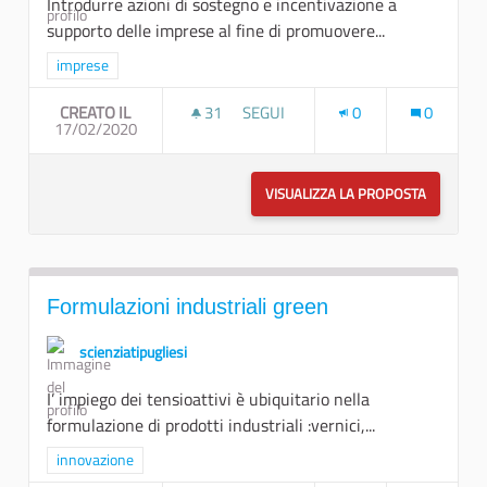
Introdurre azioni di sostegno e incentivazione a
supporto delle imprese al fine di promuovere...
Filtra i risultati per categoria: imprese
imprese
CREATO IL
31
31 SOSTENITORI
SEGUI
0
0
17/02/2020
FISCALITÀ CIRCOLARE
VISUALIZZA LA PROPOSTA
FISCALIT
Formulazioni industriali green
scienziatipugliesi
I’ impiego dei tensioattivi è ubiquitario nella
formulazione di prodotti industriali :vernici,...
Filtra i risultati per categoria: innovazione
innovazione