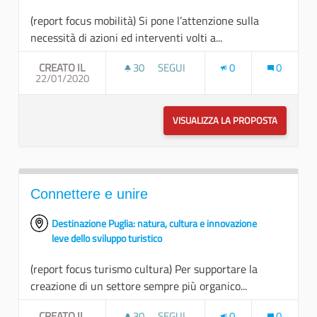
(report focus mobilità) Si pone l’attenzione sulla
necessità di azioni ed interventi volti a...
CREATO IL
30
30 SOSTENITORI
SEGUI
0
0
22/01/2020
CONNESSIONI INFRASTRUTTURALI E
VISUALIZZA LA PROPOSTA
CONNESSI
Connettere e unire
Destinazione Puglia: natura, cultura e innovazione
leve dello sviluppo turistico
(report focus turismo cultura) Per supportare la
creazione di un settore sempre più organico...
CREATO IL
30
30 SOSTENITORI
SEGUI
0
0