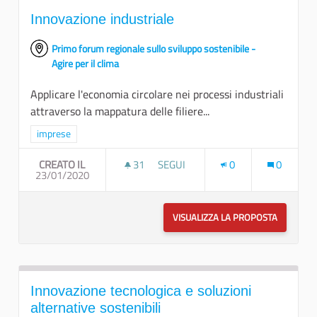
Innovazione industriale
Primo forum regionale sullo sviluppo sostenibile -
Agire per il clima
Applicare l'economia circolare nei processi industriali
attraverso la mappatura delle filiere...
Filtra i risultati per categoria: imprese
imprese
CREATO IL
31
31 SOSTENITORI
SEGUI
0
0
23/01/2020
INNOVAZIONE INDUSTRIALE
VISUALIZZA LA PROPOSTA
INNOVAZI
Innovazione tecnologica e soluzioni
alternative sostenibili