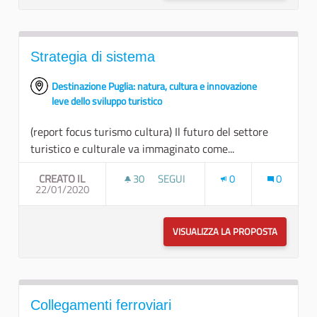
Strategia di sistema
Destinazione Puglia: natura, cultura e innovazione
leve dello sviluppo turistico
(report focus turismo cultura) Il futuro del settore
turistico e culturale va immaginato come...
CREATO IL
30
30 SOSTENITORI
SEGUI
0
0
22/01/2020
STRATEGIA DI SISTEMA
VISUALIZZA LA PROPOSTA
STRATEGI
Collegamenti ferroviari