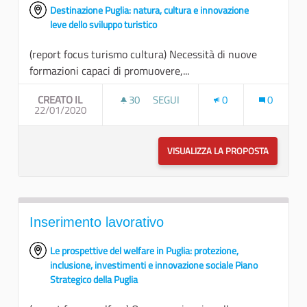
Destinazione Puglia: natura, cultura e innovazione
leve dello sviluppo turistico
(report focus turismo cultura) Necessità di nuove
formazioni capaci di promuovere,...
CREATO IL
30
30 SOSTENITORI
SEGUI
0
0
22/01/2020
NUOVE PROSPETTIVE: DESTINATI
VISUALIZZA LA PROPOSTA
NUOVE P
Inserimento lavorativo
Le prospettive del welfare in Puglia: protezione,
inclusione, investimenti e innovazione sociale Piano
Strategico della Puglia