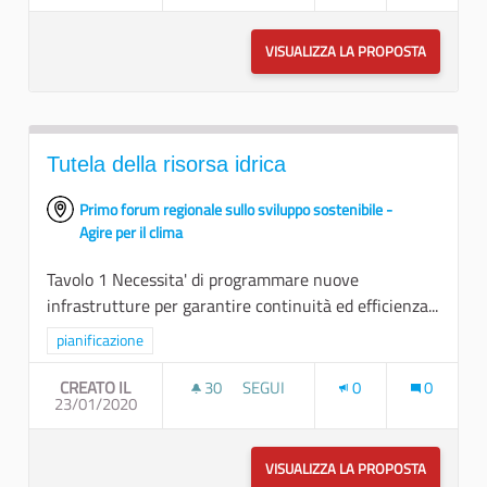
VISUALIZZA LA PROPOSTA
FACILITA
Tutela della risorsa idrica
Primo forum regionale sullo sviluppo sostenibile -
Agire per il clima
Tavolo 1 Necessita' di programmare nuove
infrastrutture per garantire continuità ed efficienza...
Filtra i risultati per categoria: pianificazione
pianificazione
CREATO IL
30
30 SOSTENITORI
SEGUI
0
0
23/01/2020
TUTELA DELLA RISORSA IDRICA
VISUALIZZA LA PROPOSTA
TUTELA D