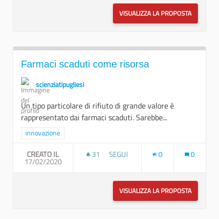
VISUALIZZA LA PROPOSTA
SVILUPPO
Farmaci scaduti come risorsa
scienziatipugliesi
Un tipo particolare di rifiuto di grande valore è
rappresentato dai farmaci scaduti. Sarebbe...
Filtra i risultati per categoria: innovazione
innovazione
CREATO IL
31
31 SOSTENITORI
SEGUI
0
0
17/02/2020
FARMACI SCADUTI COME RISORSA
VISUALIZZA LA PROPOSTA
FARMACI 