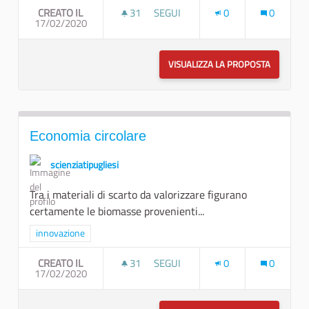
CREATO IL
31
31 SOSTENITORI
SEGUI
0
0
17/02/2020
FORMULAZIONI INDUSTRIALI GREE
VISUALIZZA LA PROPOSTA
FORMULAZ
Economia circolare
scienziatipugliesi
Tra i materiali di scarto da valorizzare figurano
certamente le biomasse provenienti...
Filtra i risultati per categoria: innovazione
innovazione
CREATO IL
31
31 SOSTENITORI
SEGUI
0
0
17/02/2020
ECONOMIA CIRCOLARE