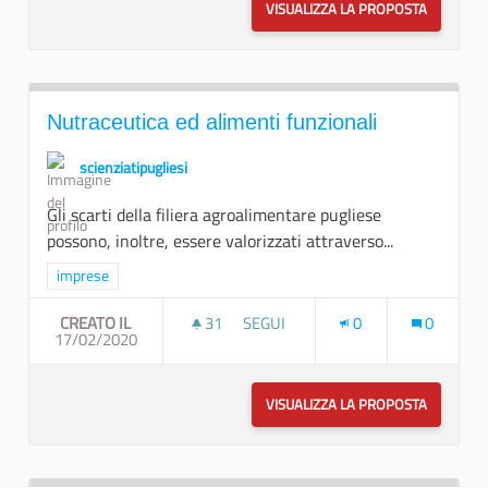
VISUALIZZA LA PROPOSTA
INNOVAZI
Nutraceutica ed alimenti funzionali
scienziatipugliesi
Gli scarti della filiera agroalimentare pugliese
possono, inoltre, essere valorizzati attraverso...
Filtra i risultati per categoria: imprese
imprese
CREATO IL
31
31 SOSTENITORI
SEGUI
0
0
17/02/2020
NUTRACEUTICA ED ALIMENTI FUNZ
VISUALIZZA LA PROPOSTA
NUTRACEU