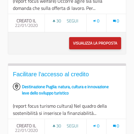
(report focus welfare) Occorre agire sia sulla
domanda che sulla offerta di lavoro. Per...
CREATO IL
30
30 SOSTENITORI
SEGUI
0
0
22/01/2020
INSERIMENTO LAVORATIVO
VISUALIZZA LA PROPOSTA
INSERIM
Facilitare l’accesso al credito
Destinazione Puglia: natura, cultura e innovazione
leve dello sviluppo turistico
(report focus turismo cultura) Nel quadro della
sostenibilità si inserisce la finanziabilità...
CREATO IL
30
30 SOSTENITORI
SEGUI
0
0
22/01/2020
FACILITARE L’ACCESSO AL CREDITO