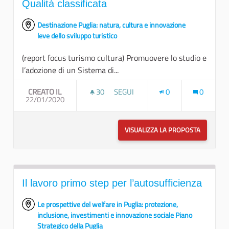
Qualità classificata
Destinazione Puglia: natura, cultura e innovazione
leve dello sviluppo turistico
(report focus turismo cultura) Promuovere lo studio e
l’adozione di un Sistema di...
CREATO IL
30
30 SOSTENITORI
SEGUI
0
0
22/01/2020
QUALITÀ CLASSIFICATA
VISUALIZZA LA PROPOSTA
QUALITÀ 
Il lavoro primo step per l’autosufficienza
Le prospettive del welfare in Puglia: protezione,
inclusione, investimenti e innovazione sociale Piano
Strategico della Puglia