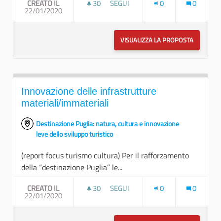
CREATO IL
30
30 SOSTENITORI
SEGUI
0
0
22/01/2020
VALORIZZARE I PATRIMONI IMMATE
VISUALIZZA LA PROPOSTA
VALORIZZ
Innovazione delle infrastrutture
materiali/immateriali
Destinazione Puglia: natura, cultura e innovazione
leve dello sviluppo turistico
(report focus turismo cultura) Per il rafforzamento
della “destinazione Puglia” le...
CREATO IL
30
30 SOSTENITORI
SEGUI
0
0
22/01/2020
INNOVAZIONE DELLE INFRASTRUTT