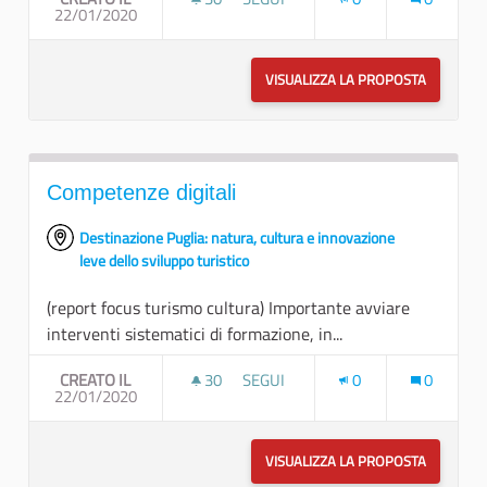
22/01/2020
CONNETTERE E UNIRE
VISUALIZZA LA PROPOSTA
CONNETTE
Competenze digitali
Destinazione Puglia: natura, cultura e innovazione
leve dello sviluppo turistico
(report focus turismo cultura) Importante avviare
interventi sistematici di formazione, in...
CREATO IL
30
30 SOSTENITORI
SEGUI
0
0
22/01/2020
COMPETENZE DIGITALI
VISUALIZZA LA PROPOSTA
COMPETEN