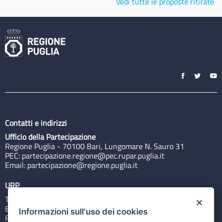
Vedi tutte le proposte ritirate
Contatti e indirizzi
Ufficio della Partecipazione
Regione Puglia - 70100 Bari, Lungomare N. Sauro 31
PEC:
partecipazione.regione@pec.rupar.puglia.it
Email:
partecipazione@regione.puglia.it
URP
Tel: 800713939
×
Email:
quiregione@regione.puglia.it
Informazioni sull'uso dei cookies
Rubrica