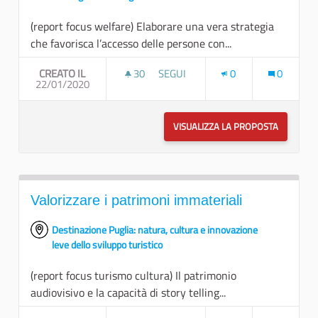
(report focus welfare) Elaborare una vera strategia
che favorisca l’accesso delle persone con...
CREATO IL
30
30 SOSTENITORI
SEGUI
0
0
22/01/2020
IL LAVORO PRIMO STEP PER L’AUT
VISUALIZZA LA PROPOSTA
IL LAVOR
Valorizzare i patrimoni immateriali
Destinazione Puglia: natura, cultura e innovazione
leve dello sviluppo turistico
(report focus turismo cultura) Il patrimonio
audiovisivo e la capacità di story telling...