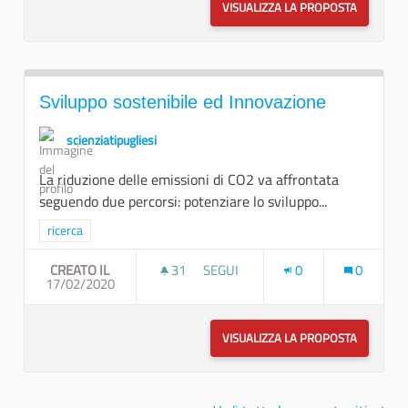
VISUALIZZA LA PROPOSTA
ECONOMI
Sviluppo sostenibile ed Innovazione
scienziatipugliesi
La riduzione delle emissioni di CO2 va affrontata
seguendo due percorsi: potenziare lo sviluppo...
Filtra i risultati per categoria: ricerca
ricerca
CREATO IL
31
31 SOSTENITORI
SEGUI
0
0
17/02/2020
SVILUPPO SOSTENIBILE ED INNOV
VISUALIZZA LA PROPOSTA
SVILUPPO