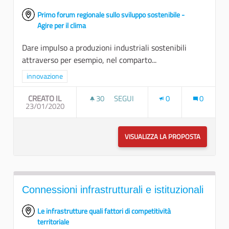
Primo forum regionale sullo sviluppo sostenibile -
Agire per il clima
Dare impulso a produzioni industriali sostenibili
attraverso per esempio, nel comparto...
Filtra i risultati per categoria: innovazione
innovazione
CREATO IL
30
30 SOSTENITORI
SEGUI
0
0
23/01/2020
INNOVAZIONE TECNOLOGICA E SOLU
VISUALIZZA LA PROPOSTA
INNOVAZI
Connessioni infrastrutturali e istituzionali
Le infrastrutture quali fattori di competitività
territoriale