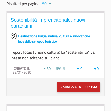
Risultati per pagina:
50
Sostenibilità imprenditoriale: nuovi
paradigmi
Destinazione Puglia: natura, cultura e innovazione
leve dello sviluppo turistico
(report focus turismo cultura) La “sostenibilità” va
intesa non soltanto sul piano...
CREATO IL
30
30 SOSTENITORI
SEGUI
0
0
22/01/2020
SOSTENIBILITÀ IMPRENDITORIALE:
VISUALIZZA LA PROPOSTA
SOSTENIB