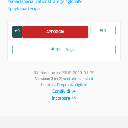
#smartspecializationstrategy
#global9
#pugliapartecipa
0
Nuove prospetti
0
APPOGGIA
NUOVE PROSPETTIVE: DESTINATION
30
30 sostenitori
Segui
Nuove prospettive: Destinatio
Riferimento: pp-PROP-2020-01-70
Versione 2
(di 2)
vedi altre versioni
Controlla l'impronta digitale
Condividi
Incorpora