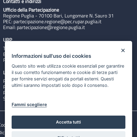
Contatti e indirizzi
Ufficio della Partecipazione
Regione Puglia - 70100 Bari, Lungomare N. Sauro 31
PEC:
partecipazione.regione@pec.rupar.puglia.it
Email:
partecipazione@regione.puglia.it
URP
Tel: 800713939
×
Email:
quiregione@regione.puglia.it
Informazioni sull'uso dei cookies
Rubrica
Questo sito web utilizza cookie essenziali per garantire
Link utili
il suo corretto funzionamento e cookie di terze parti
per fornire servizi erogati da portali esterni. Questi
Portale Istituzionale
ultimi saranno impostati solo dopo il consenso.
PO FESR Puglia 2014-2020
PSR Puglia 2014-2020
Sistema Puglia
Fammi scegliere
Accetta tutti
Cookie e privacy
Note legali
Dichiarazione di accessibilità
Gestisci i cookies