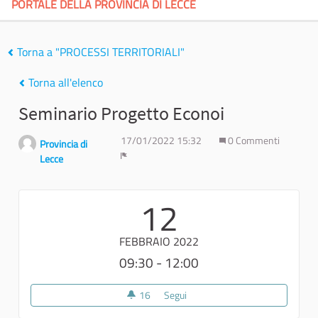
PORTALE DELLA PROVINCIA DI LECCE
Torna a "PROCESSI TERRITORIALI"
Torna all'elenco
Seminario Progetto Econoi
17/01/2022 15:32
0 Commenti
Provincia di
Lecce
Report
12
FEBBRAIO 2022
09:30 - 12:00
16
16 sostenitori
Segui
Seminario Progetto Econoi