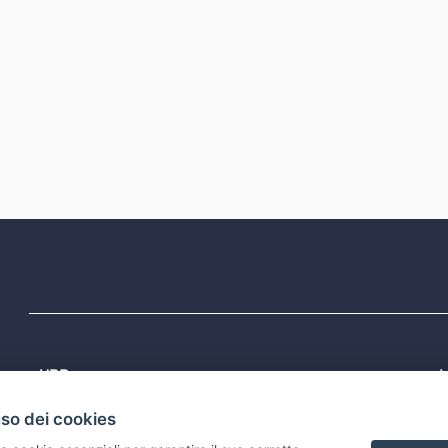
URP
L
Tel: 800713939
P
uso dei cookies
1
Email:
quiregione@regione.puglia.it
P
Rubrica
P