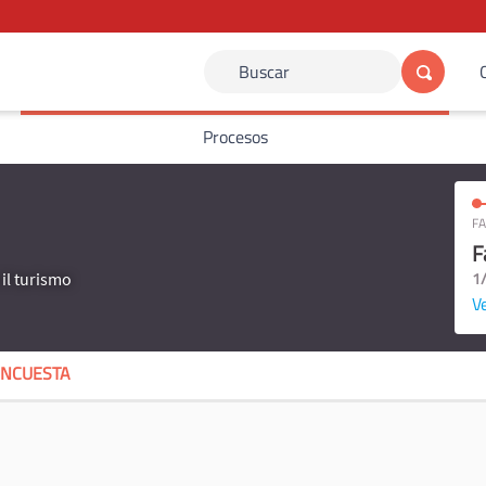
Buscar
Procesos
FA
F
1
il turismo
Ve
ENCUESTA