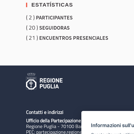
ESTATÍSTICAS
2
PARTICIPANTES
20
SEGUIDORAS
21
ENCUENTROS PRESENCIALES
Contatti e indirizzi
Ufficio della Partecipazione
Informazioni sull'
Regione Puglia - 70100 Bari, Lungomare N. Sauro 3
PEC:
partecipazione.regione@pec.rupar.puglia.it