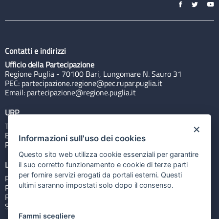
Contatti e indirizzi
Ufficio della Partecipazione
Regione Puglia - 70100 Bari, Lungomare N. Sauro 31
PEC:
partecipazione.regione@pec.rupar.puglia.it
Email:
partecipazione@regione.puglia.it
URP
Tel: 800713939
×
Email:
quiregione@regione.puglia.it
Informazioni sull'uso dei cookies
Rubrica
Questo sito web utilizza cookie essenziali per garantire
Link utili
il suo corretto funzionamento e cookie di terze parti
per fornire servizi erogati da portali esterni. Questi
Portale Istituzionale
ultimi saranno impostati solo dopo il consenso.
PO FESR Puglia 2014-2020
PSR Puglia 2014-2020
Sistema Puglia
Fammi scegliere