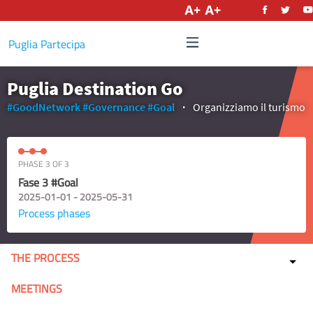
English
Puglia Partecipa
Puglia Destination Go
#GoodNetwork
#Governance
#Goal
Organizziamo il turismo
PHASE 3 OF 3
Fase 3 #Goal
2025-01-01 - 2025-05-31
Process phases
THE PROCESS
MEETINGS