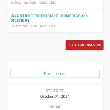
04 December 2024 - 09:30-12:30
INCONTRO TERRITORIALE - POMERIGGIO 3
DICEMBRE
03 December 2024 - 14:00-17:00
SEE ALL MEETINGS (20)
18
18 followers
Follow
Puglia Destination Go
START DATE
October 01, 2024
END DATE