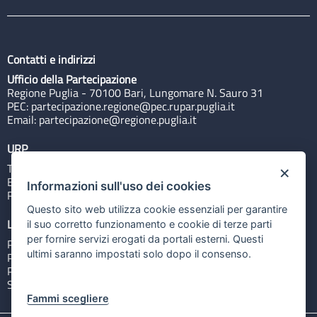
Contatti e indirizzi
Ufficio della Partecipazione
Regione Puglia - 70100 Bari, Lungomare N. Sauro 31
PEC:
partecipazione.regione@pec.rupar.puglia.it
Email:
partecipazione@regione.puglia.it
URP
Tel: 800713939
×
Email:
quiregione@regione.puglia.it
Informazioni sull'uso dei cookies
Rubrica
Questo sito web utilizza cookie essenziali per garantire
Link utili
il suo corretto funzionamento e cookie di terze parti
per fornire servizi erogati da portali esterni. Questi
Portale Istituzionale
ultimi saranno impostati solo dopo il consenso.
PO FESR Puglia 2014-2020
PSR Puglia 2014-2020
Sistema Puglia
Fammi scegliere