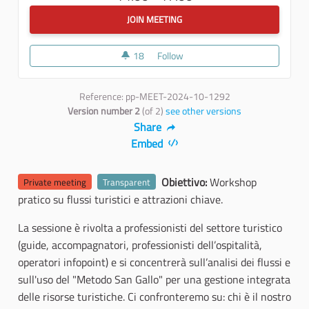
JOIN MEETING
18
18 followers
Follow
Incontro territoriale - Pomeri
Reference: pp-MEET-2024-10-1292
Version number 2
(of 2)
see other versions
Share
Embed
Obiettivo:
Workshop
Private meeting
Transparent
pratico su flussi turistici e attrazioni chiave.
La sessione è rivolta a professionisti del settore turistico
(guide, accompagnatori, professionisti dell’ospitalità,
operatori infopoint) e si concentrerà sull’analisi dei flussi e
sull'uso del "Metodo San Gallo" per una gestione integrata
delle risorse turistiche. Ci confronteremo su: chi è il nostro