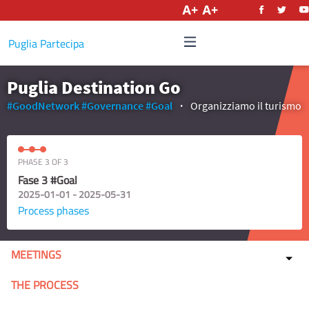
English
Puglia Partecipa
Puglia Destination Go
#GoodNetwork
#Governance
#Goal
Organizziamo il turismo
PHASE 3 OF 3
Fase 3 #Goal
2025-01-01 - 2025-05-31
Process phases
MEETINGS
THE PROCESS