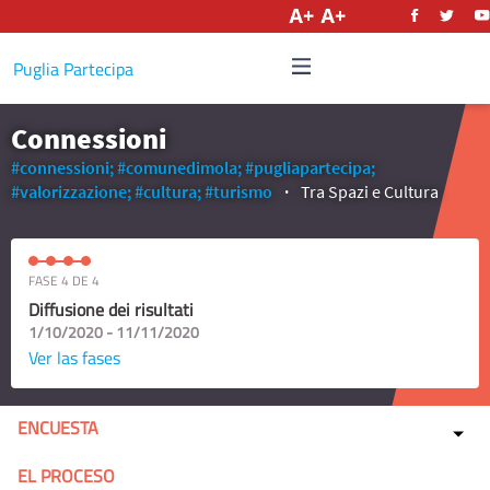
Castellano
Puglia Partecipa
Connessioni
#connessioni;
#comunedimola;
#pugliapartecipa;
#valorizzazione;
#cultura;
#turismo
Tra Spazi e Cultura
FASE 4 DE 4
Diffusione dei risultati
1/10/2020 - 11/11/2020
Ver las fases
ENCUESTA
EL PROCESO