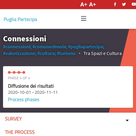
English
Puglia Partecipa
Connessioni
#connessioni;
#comunedimola;
#pugliapartecipa;
#valorizzazione;
#cultura;
#turismo
Tra Spazi e Cultura
PHASE 4 OF 4
Diffusione dei risultati
2020-10-01 - 2020-11-11
Process phases
SURVEY
THE PROCESS