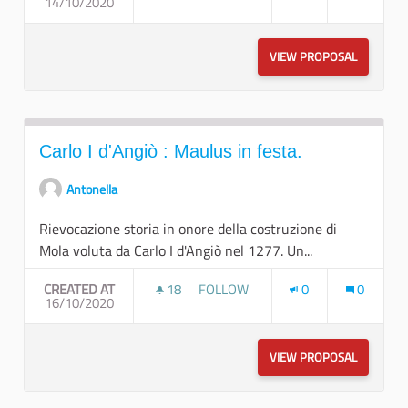
14/10/2020
NOTTE BIANCA DEI GIOVANI
VIEW PROPOSAL
NOTTE BI
Carlo I d'Angiò : Maulus in festa.
Antonella
Rievocazione storia in onore della costruzione di
Mola voluta da Carlo I d'Angiò nel 1277. Un...
CREATED AT
18
18 FOLLOWERS
FOLLOW
0
0
16/10/2020
CARLO I D'ANGIÒ : MAULUS IN FEST
VIEW PROPOSAL
CARLO I D