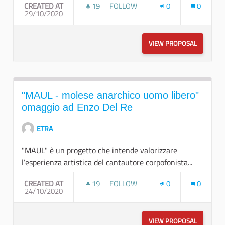
CREATED AT
19
19 FOLLOWERS
FOLLOW
0
0
29/10/2020
TERZA EDIZIONE CONVEGNO IL VIA
VIEW PROPOSAL
TERZA ED
"MAUL - molese anarchico uomo libero"
omaggio ad Enzo Del Re
ETRA
"MAUL" è un progetto che intende valorizzare
l’esperienza artistica del cantautore corpofonista...
CREATED AT
19
19 FOLLOWERS
FOLLOW
0
0
24/10/2020
"MAUL - MOLESE ANARCHICO UOM
VIEW PROPOSAL
"MAUL - 