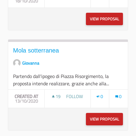
18/10/2020
PERCORSI SONORI 2021
VIEW PROPOSAL
PERCORSI
Mola sotterranea
Giovanna
Partendo dall'ipogeo di Piazza Risorgimento, la
proposta intende realizzare, grazie anche alla...
CREATED AT
19
19 FOLLOWERS
FOLLOW
0
0
13/10/2020
MOLA SOTTERRANEA
VIEW PROPOSAL
MOLA SO