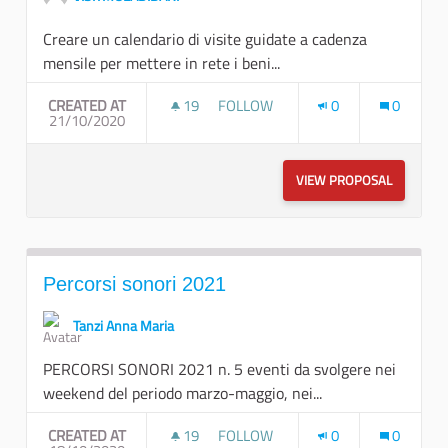
Creare un calendario di visite guidate a cadenza
mensile per mettere in rete i beni...
CREATED AT
19
19 FOLLOWERS
FOLLOW
0
0
21/10/2020
VISITE GUIDATE METTENDO IN RET
VIEW PROPOSAL
VISITE G
Percorsi sonori 2021
Tanzi Anna Maria
PERCORSI SONORI 2021 n. 5 eventi da svolgere nei
weekend del periodo marzo-maggio, nei...
CREATED AT
19
19 FOLLOWERS
FOLLOW
0
0