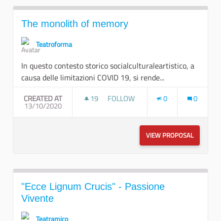
The monolith of memory
Teatroforma
In questo contesto storico socialculturaleartistico, a
causa delle limitazioni COVID 19, si rende...
CREATED AT
19
19 FOLLOWERS
FOLLOW
0
0
13/10/2020
THE MONOLITH OF MEMORY
VIEW PROPOSAL
THE MON
"Ecce Lignum Crucis" - Passione
Vivente
Teatramico