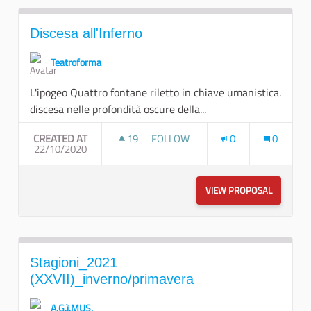
Discesa all'Inferno
Teatroforma
L'ipogeo Quattro fontane riletto in chiave umanistica.
discesa nelle profondità oscure della...
CREATED AT
19
19 FOLLOWERS
FOLLOW
0
0
22/10/2020
DISCESA ALL'INFERNO
VIEW PROPOSAL
DISCESA 
Stagioni_2021
(XXVII)_inverno/primavera
A.G.ì.MUS.