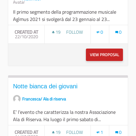
Il primo segmento della programmazione musicale
Agìmus 2021 si svolgerà dal 23 gennaio al 23...
CREATED AT
19
19 FOLLOWERS
FOLLOW
0
0
22/10/2020
STAGIONI_2021 (XXVII)_INVERNO
VIEW PROPOSAL
STAGIONI
Notte bianca dei giovani
Francesca/ Ala di riserva
E’ l’evento che caratterizza la nostra Associazione
Ala di Riserva. Ha luogo il primo sabato di...
CREATED AT
19
19 FOLLOWERS
FOLLOW
1
0