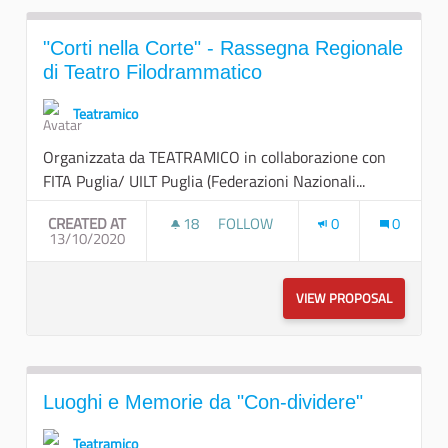
"Corti nella Corte" - Rassegna Regionale
di Teatro Filodrammatico
Teatramico
Organizzata da TEATRAMICO in collaborazione con
FITA Puglia/ UILT Puglia (Federazioni Nazionali...
CREATED AT
18
18 FOLLOWERS
FOLLOW
0
0
13/10/2020
"CORTI NELLA CORTE" - RASSEGN
VIEW PROPOSAL
"CORTI N
Luoghi e Memorie da "Con-dividere"
Teatramico