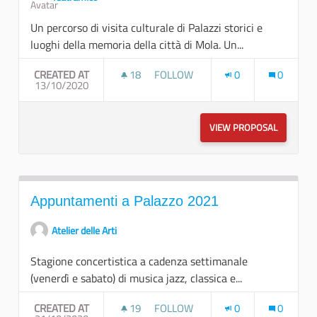
Un percorso di visita culturale di Palazzi storici e
luoghi della memoria della città di Mola. Un...
CREATED AT
18
18 FOLLOWERS
FOLLOW
0
0
13/10/2020
LUOGHI E MEMORIE DA "CON-DIVI
VIEW PROPOSAL
LUOGHI E
Appuntamenti a Palazzo 2021
Atelier delle Arti
Stagione concertistica a cadenza settimanale
(venerdì e sabato) di musica jazz, classica e...
CREATED AT
19
19 FOLLOWERS
FOLLOW
0
0