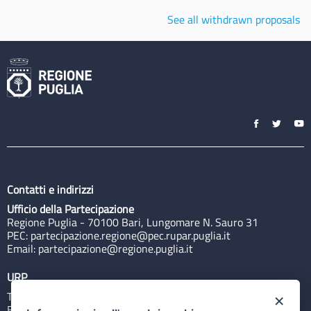
See all withdrawn proposals
Contatti e indirizzi
Ufficio della Partecipazione
Regione Puglia - 70100 Bari, Lungomare N. Sauro 31
PEC:
partecipazione.regione@pec.rupar.puglia.it
Email:
partecipazione@regione.puglia.it
URP
Tel: 800713939
×
Email:
quiregione@regione.puglia.it