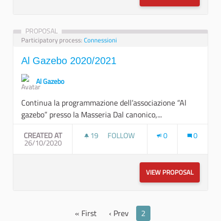
PROPOSAL
Participatory process:
Connessioni
Al Gazebo 2020/2021
Al Gazebo
Continua la programmazione dell’associazione “Al
gazebo” presso la Masseria Dal canonico,...
CREATED AT
19
19 FOLLOWERS
FOLLOW
0
0
26/10/2020
AL GAZEBO 2020/2021
VIEW PROPOSAL
AL GAZEB
« First
‹ Prev
2