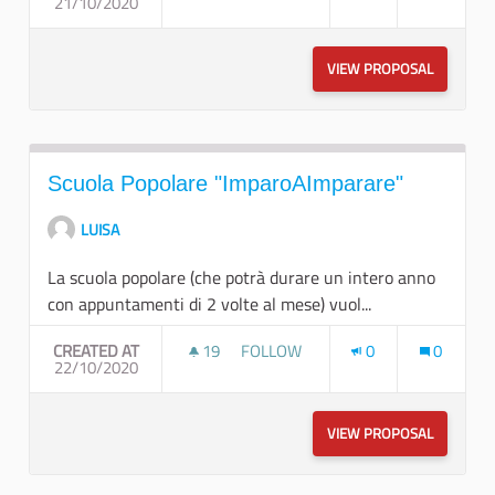
21/10/2020
APPUNTAMENTI A PALAZZO 2021
VIEW PROPOSAL
APPUNTA
Scuola Popolare "ImparoAImparare"
LUISA
La scuola popolare (che potrà durare un intero anno
con appuntamenti di 2 volte al mese) vuol...
CREATED AT
19
19 FOLLOWERS
FOLLOW
0
0
22/10/2020
SCUOLA POPOLARE "IMPAROAIMP
VIEW PROPOSAL
SCUOLA 