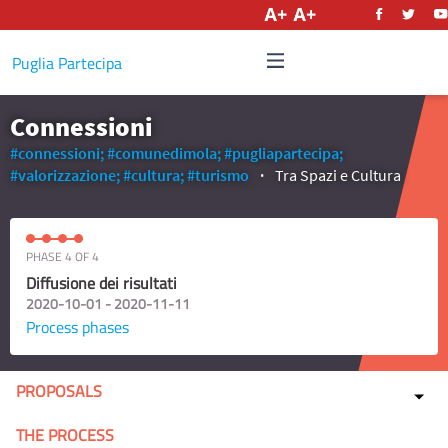
English
Puglia Partecipa
Connessioni
#connessioni;
#comunedimola;
#pugliapartecipa;
#valorizzazione;
#cultura;
#turismo
Tra Spazi e Cultura
PHASE 4 OF 4
Diffusione dei risultati
2020-10-01 - 2020-11-11
Process phases
PROPOSALS
THE PROCESS