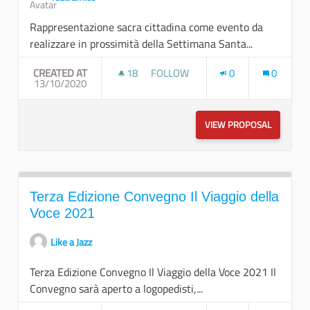
Rappresentazione sacra cittadina come evento da
realizzare in prossimità della Settimana Santa...
CREATED AT
18
18 FOLLOWERS
FOLLOW
0
0
13/10/2020
"ECCE LIGNUM CRUCIS" - PASSION
VIEW PROPOSAL
"ECCE LI
Terza Edizione Convegno Il Viaggio della
Voce 2021
Like a Jazz
Terza Edizione Convegno Il Viaggio della Voce 2021 Il
Convegno sarà aperto a logopedisti,...