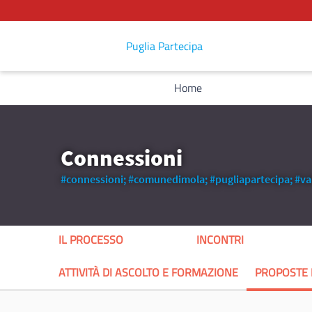
Puglia Partecipa
Home
Connessioni
#connessioni;
#comunedimola;
#pugliapartecipa;
#va
IL PROCESSO
INCONTRI
ATTIVITÀ DI ASCOLTO E FORMAZIONE
PROPOSTE 