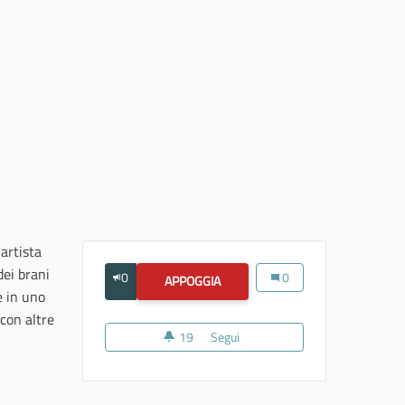
artista
dei brani
0
Premio Enzo Delre
0
APPOGGIA
PREMIO ENZO DELRE
e in uno
 con altre
19
19 sostenitori
Segui
Premio Enzo Delre