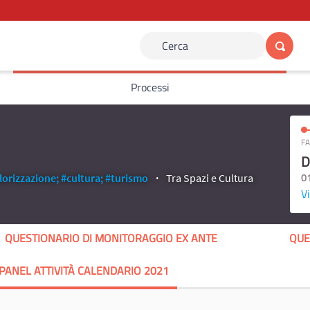
Cerca
Processi
FA
D
0
lorizzazione;
#cultura;
#turismo
Tra Spazi e Cultura
Vi
QUESTIONARIO DI MONITORAGGIO EX ANTE
QUE
PANEL ATTIVITÀ CALENDARIO 2021