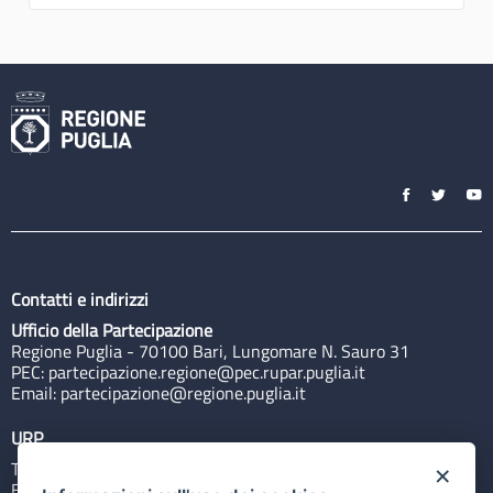
Contatti e indirizzi
Ufficio della Partecipazione
Regione Puglia - 70100 Bari, Lungomare N. Sauro 31
PEC:
partecipazione.regione@pec.rupar.puglia.it
Email:
partecipazione@regione.puglia.it
URP
Tel: 800713939
×
Email:
quiregione@regione.puglia.it