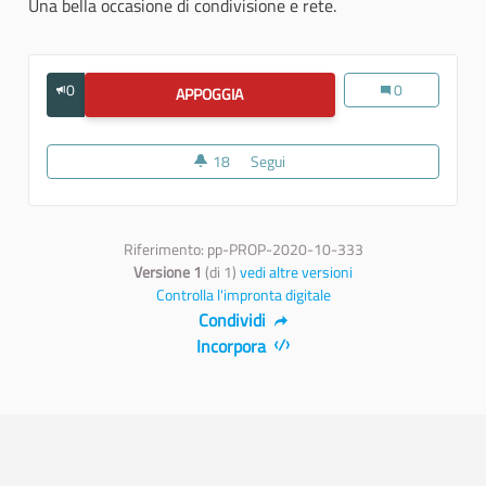
Una bella occasione di condivisione e rete.
0
"Corti nella Cor
0
APPOGGIA
"CORTI NELLA CORTE" - RASSEGNA 
18
18 sostenitori
Segui
"Corti nella Corte" - Rassegna 
Riferimento: pp-PROP-2020-10-333
Versione 1
(di 1)
vedi altre versioni
Controlla l'impronta digitale
Condividi
Incorpora