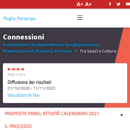
Italiano
Puglia Partecipa
Connessioni
#connessioni;
#comunedimola;
#pugliapartecipa;
#valorizzazione;
#cultura;
#turismo
Tra Spazi e Cultura
FASE 4 DI 4
Diffusione dei risultati
01/10/2020 - 11/11/2020
Visualizza le fasi
PROPOSTE PANEL ATTIVITÀ CALENDARIO 2021
IL PROCESSO