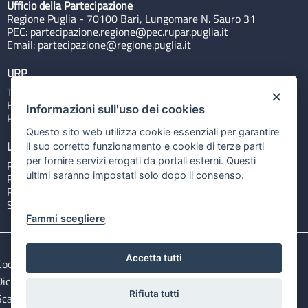
Ufficio della Partecipazione
Regione Puglia - 70100 Bari, Lungomare N. Sauro 31
PEC:
partecipazione.regione@pec.rupar.puglia.it
Email:
partecipazione@regione.puglia.it
URP
Tel: 800713939
×
Email:
quiregione@regione.puglia.it
Informazioni sull'uso dei cookies
Rubrica
Questo sito web utilizza cookie essenziali per garantire
Link utili
il suo corretto funzionamento e cookie di terze parti
per fornire servizi erogati da portali esterni. Questi
Portale Istituzionale
ultimi saranno impostati solo dopo il consenso.
PO FESR Puglia 2014-2020
PSR Puglia 2014-2020
Sistema Puglia
Fammi scegliere
Accetta tutti
Cookie e privacy
Note legali
Dichiarazione di accessibilità
Gestisci i cookies
Rifiuta tutti
Scarica i file Open Data