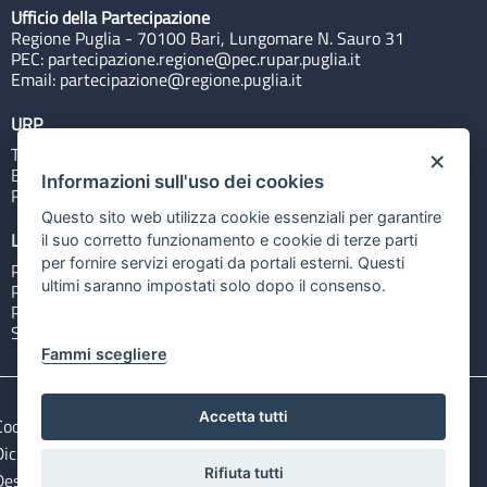
Ufficio della Partecipazione
Regione Puglia - 70100 Bari, Lungomare N. Sauro 31
PEC:
partecipazione.regione@pec.rupar.puglia.it
Email:
partecipazione@regione.puglia.it
URP
Tel: 800713939
×
Email:
quiregione@regione.puglia.it
Informazioni sull'uso dei cookies
Rubrica
Questo sito web utilizza cookie essenziali per garantire
Link utili
il suo corretto funzionamento e cookie di terze parti
per fornire servizi erogati da portali esterni. Questi
Portale Istituzionale
ultimi saranno impostati solo dopo il consenso.
PO FESR Puglia 2014-2020
PSR Puglia 2014-2020
Sistema Puglia
Fammi scegliere
Accetta tutti
Cookie e privacy
Note legali
Dichiarazione di accessibilità
Gestisci i cookies
Rifiuta tutti
Descargar ficheros de datos abiertos