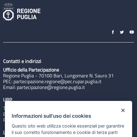
Contatti e indirizzi
Ufficio della Partecipazione
Regione Puglia - 70100 Bari, Lungomare N. Sauro 31
PEC:
partecipazione.regione@pec.rupar.puglia.it
Email:
partecipazione@regione.puglia.it
URP
Tel: 800713939
×
Email:
quiregione@regione.puglia.it
Informazioni sull'uso dei cookies
Rubrica
Questo sito web utilizza cookie essenziali per garantire
Link utili
il suo corretto funzionamento e cookie di terze parti