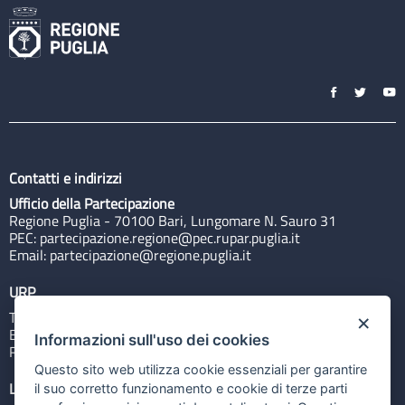
Contatti e indirizzi
Ufficio della Partecipazione
Regione Puglia - 70100 Bari, Lungomare N. Sauro 31
PEC:
partecipazione.regione@pec.rupar.puglia.it
Email:
partecipazione@regione.puglia.it
URP
Tel: 800713939
×
Email:
quiregione@regione.puglia.it
Informazioni sull'uso dei cookies
Rubrica
Questo sito web utilizza cookie essenziali per garantire
Link utili
il suo corretto funzionamento e cookie di terze parti