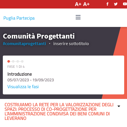
Italiano
Puglia Partecipa
Comunità Progettanti
#comunitaprogettanti
inserire sottotitolo
FASE 1 DI 4
Introduzione
05/07/2023 - 19/09/2023
Visualizza le fasi
COSTRUIAMO LA RETE PER LA VALORIZZAZIONE DEGLI
SPAZI: PROCESSO DI CO-PROGETTAZIONE PER
L’AMMINISTRAZIONE CONDIVISA DEI BENI COMUNI DI
LEVERANO