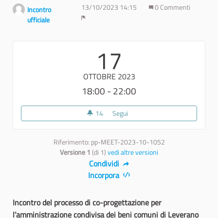
13/10/2023 14:15
0 Commenti
Incontro
ufficiale
Report
17
OTTOBRE 2023
18:00 - 22:00
14
14 sostenitori
Segui
Costruiamo la rete per la valori
Riferimento: pp-MEET-2023-10-1052
Versione 1
(di 1)
vedi altre versioni
Condividi
Incorpora
Incontro del processo di co-progettazione per
l’amministrazione condivisa dei beni comuni di Leverano