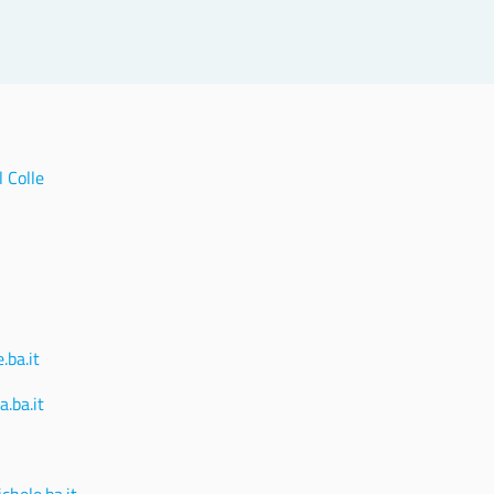
l Colle
.ba.it
.ba.it