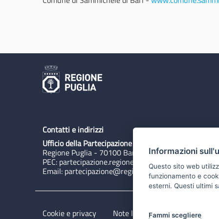
Comune di Sammichele di Bari -
www.comune.sammic
Contatti e indirizzi
Ufficio della Partecipazione
Informazioni sull'
Regione Puglia - 70100 Bari, Lungomare N. Sauro 3
PEC:
partecipazione.regione@pec.rupar.puglia.it
Questo sito web utilizz
Email:
partecipazione@regione.puglia.it
funzionamento e cookie 
esterni. Questi ultimi
Cookie e privacy
Note legali
Dichiarazione di 
Fammi scegliere