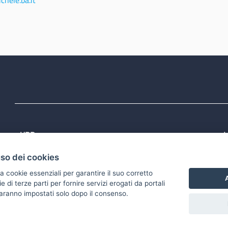
hele.ba.it
URP
L
Tel: 800713939
P
uso dei cookies
1
Email:
quiregione@regione.puglia.it
P
Rubrica
P
a cookie essenziali per garantire il suo corretto
S
A
di terze parti per fornire servizi erogati da portali
 saranno impostati solo dopo il consenso.
accessibilità
Gestisci i cookies
Download Open Data files