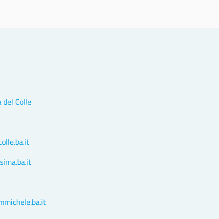
a del Colle
lle.ba.it
ima.ba.it
michele.ba.it