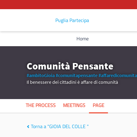
Puglia Partecipa
Home
Comunità Pensante
#ambitoGioia
#comunitapensante
#affaredicomunita
Il benessere dei cittadini è affare di comunità
THE PROCESS
MEETINGS
PAGE
Torna a "GIOIA DEL COLLE "