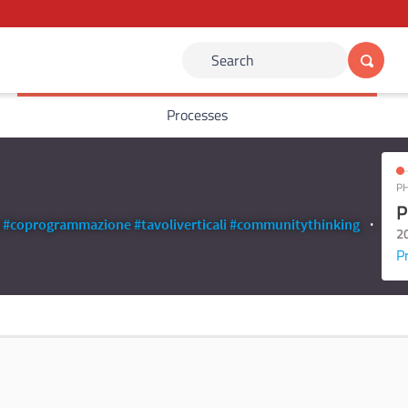
Search
Processes
PH
P
#coprogrammazione
#tavoliverticali
#communitythinking
2
P