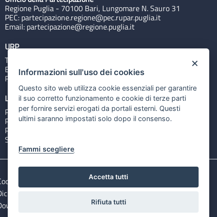
Regione Puglia - 70100 Bari, Lungomare N. Sauro 31
PEC:
partecipazione.regione@pec.rupar.puglia.it
Email:
partecipazione@regione.puglia.it
URP
Tel: 800713939
×
Email:
quiregione@regione.puglia.it
Informazioni sull'uso dei cookies
Rubrica
Questo sito web utilizza cookie essenziali per garantire
Link utili
il suo corretto funzionamento e cookie di terze parti
per fornire servizi erogati da portali esterni. Questi
Portale Istituzionale
ultimi saranno impostati solo dopo il consenso.
PO FESR Puglia 2014-2020
PSR Puglia 2014-2020
Sistema Puglia
Fammi scegliere
Accetta tutti
Cookie e privacy
Note legali
Dichiarazione di accessibilità
Gestisci i cookies
Rifiuta tutti
Download Open Data files