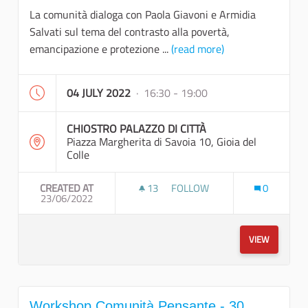
La comunità dialoga con Paola Giavoni e Armidia
Salvati sul tema del contrasto alla povertà,
emancipazione e protezione ...
(read more)
04 JULY 2022
· 16:30 - 19:00
CHIOSTRO PALAZZO DI CITTÀ
Piazza Margherita di Savoia 10, Gioia del
Colle
CREATED AT
13
13 FOLLOWERS
FOLLOW
0
23/06/2022
WORKSHOP COMUNITÀ PENSANT
VIEW
Workshop Comunità Pensante - 30