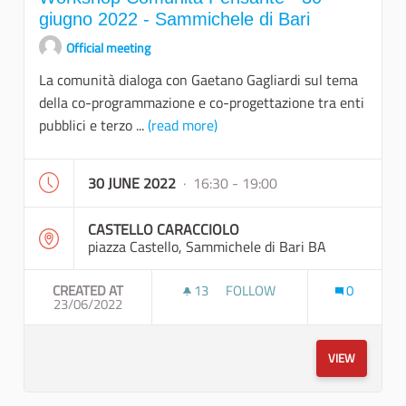
giugno 2022 - Sammichele di Bari
Official meeting
La comunità dialoga con Gaetano Gagliardi sul tema
della co-programmazione e co-progettazione tra enti
pubblici e terzo ...
(read more)
30 JUNE 2022
· 16:30 - 19:00
CASTELLO CARACCIOLO
piazza Castello, Sammichele di Bari BA
CREATED AT
13
13 FOLLOWERS
FOLLOW
0
23/06/2022
WORKSHOP COMUNITÀ PENSANT
VIEW