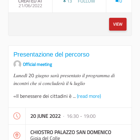
CREATED AT
13
13 FOLLOWERS
FOLLOW
0
21/06/2022
WORKSHOP COMUNITÀ PENSA
VIEW
Presentazione del percorso
Official meeting
𝐿𝑢𝑛𝑒𝑑𝑖̀ 20 𝑔𝑖𝑢𝑔𝑛𝑜 𝑠𝑎𝑟𝑎̀ 𝑝𝑟𝑒𝑠𝑒𝑛𝑡𝑎𝑡𝑜 𝑖𝑙 𝑝𝑟𝑜𝑔𝑟𝑎𝑚𝑚𝑎 𝑑𝑖
𝑖𝑛𝑐𝑜𝑛𝑡𝑟𝑖 𝑐ℎ𝑒 𝑠𝑖 𝑐𝑜𝑛𝑐𝑙𝑢𝑑𝑒𝑟𝑎̀ 𝑖𝑙 4 𝑙𝑢𝑔𝑙𝑖𝑜
«Il benessere dei cittadini è ...
(read more)
20 JUNE 2022
· 16:30 - 19:00
CHIOSTRO PALAZZO SAN DOMENICO
Gioia del Colle