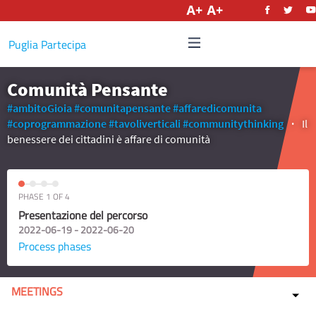
English
Puglia Partecipa
Comunità Pensante
#ambitoGioia
#comunitapensante
#affaredicomunita
#coprogrammazione
#tavoliverticali
#communitythinking
Il
benessere dei cittadini è affare di comunità
PHASE 1 OF 4
Presentazione del percorso
2022-06-19 - 2022-06-20
Process phases
MEETINGS