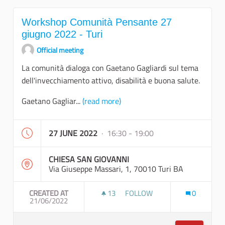
Workshop Comunità Pensante 27
giugno 2022 - Turi
Official meeting
La comunità dialoga con Gaetano Gagliardi sul tema
dell'invecchiamento attivo, disabilità e buona salute.
Gaetano Gagliar...
(read more)
27 JUNE 2022
· 16:30 - 19:00
CHIESA SAN GIOVANNI
Via Giuseppe Massari, 1, 70010 Turi BA
CREATED AT
13
13 FOLLOWERS
FOLLOW
0
21/06/2022
WORKSHOP COMUNITÀ PENSAN