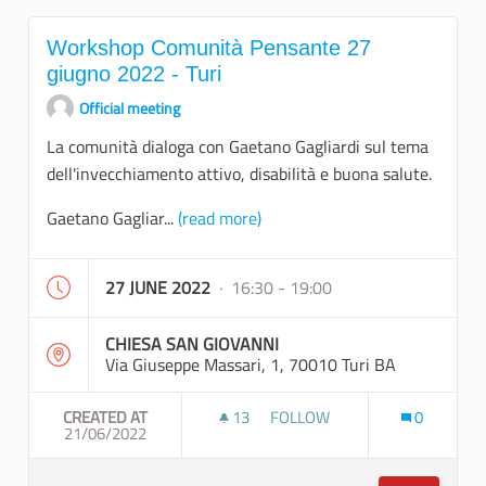
Workshop Comunità Pensante 27
giugno 2022 - Turi
Official meeting
La comunità dialoga con Gaetano Gagliardi sul tema
dell'invecchiamento attivo, disabilità e buona salute.
Gaetano Gagliar...
(read more)
27 JUNE 2022
· 16:30 - 19:00
CHIESA SAN GIOVANNI
Via Giuseppe Massari, 1, 70010 Turi BA
CREATED AT
13
13 FOLLOWERS
FOLLOW
0
21/06/2022
WORKSHOP COMUNITÀ PENSAN