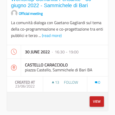
giugno 2022 - Sammichele di Bari
Official meeting
La comunità dialoga con Gaetano Gagliardi sul tema
della co-programmazione e co-progettazione tra enti
pubblici e terzo ...
(read more)
30 JUNE 2022
· 16:30 - 19:00
CASTELLO CARACCIOLO
piazza Castello, Sammichele di Bari BA
CREATED AT
13
13 FOLLOWERS
FOLLOW
0
23/06/2022
WORKSHOP COMUNITÀ PENSANT
VIEW