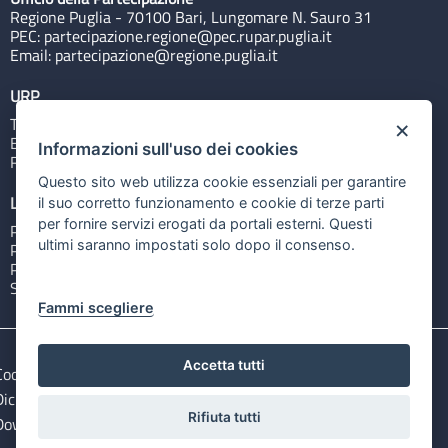
Regione Puglia - 70100 Bari, Lungomare N. Sauro 31
PEC:
partecipazione.regione@pec.rupar.puglia.it
Email:
partecipazione@regione.puglia.it
URP
Tel: 800713939
×
Email:
quiregione@regione.puglia.it
Informazioni sull'uso dei cookies
Rubrica
Questo sito web utilizza cookie essenziali per garantire
Link utili
il suo corretto funzionamento e cookie di terze parti
per fornire servizi erogati da portali esterni. Questi
Portale Istituzionale
ultimi saranno impostati solo dopo il consenso.
PO FESR Puglia 2014-2020
PSR Puglia 2014-2020
Sistema Puglia
Fammi scegliere
Accetta tutti
Cookie e privacy
Note legali
Dichiarazione di accessibilità
Gestisci i cookies
Rifiuta tutti
Download Open Data files