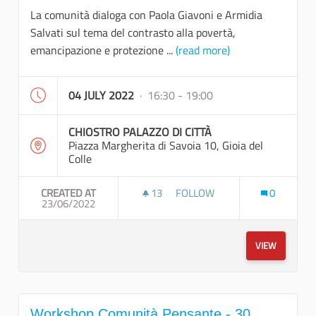
La comunità dialoga con Paola Giavoni e Armidia
Salvati sul tema del contrasto alla povertà,
emancipazione e protezione ...
(read more)
04 JULY 2022
· 16:30 - 19:00
CHIOSTRO PALAZZO DI CITTÀ
Piazza Margherita di Savoia 10, Gioia del
Colle
CREATED AT
13
13 FOLLOWERS
FOLLOW
0
23/06/2022
WORKSHOP COMUNITÀ PENSANT
VIEW
Workshop Comunità Pensante - 30