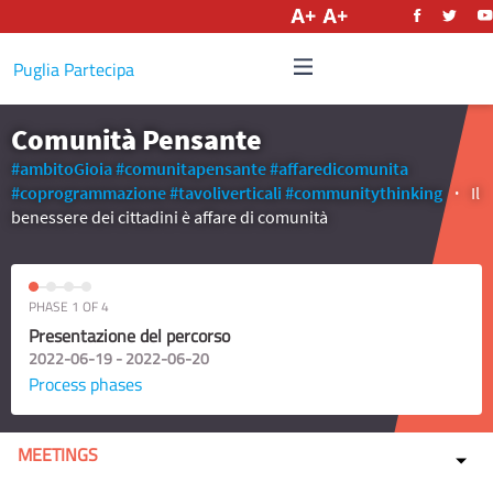
English
Puglia Partecipa
Comunità Pensante
#ambitoGioia
#comunitapensante
#affaredicomunita
#coprogrammazione
#tavoliverticali
#communitythinking
Il
benessere dei cittadini è affare di comunità
PHASE 1 OF 4
Presentazione del percorso
2022-06-19 - 2022-06-20
Process phases
MEETINGS