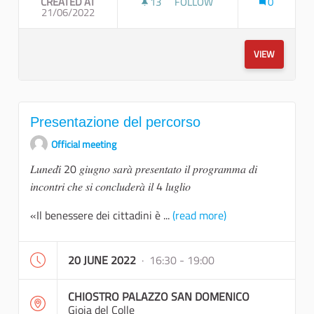
CREATED AT
13
13 FOLLOWERS
FOLLOW
0
21/06/2022
WORKSHOP COMUNITÀ PENSA
VIEW
Presentazione del percorso
Official meeting
𝐿𝑢𝑛𝑒𝑑𝑖̀ 20 𝑔𝑖𝑢𝑔𝑛𝑜 𝑠𝑎𝑟𝑎̀ 𝑝𝑟𝑒𝑠𝑒𝑛𝑡𝑎𝑡𝑜 𝑖𝑙 𝑝𝑟𝑜𝑔𝑟𝑎𝑚𝑚𝑎 𝑑𝑖
𝑖𝑛𝑐𝑜𝑛𝑡𝑟𝑖 𝑐ℎ𝑒 𝑠𝑖 𝑐𝑜𝑛𝑐𝑙𝑢𝑑𝑒𝑟𝑎̀ 𝑖𝑙 4 𝑙𝑢𝑔𝑙𝑖𝑜
«Il benessere dei cittadini è ...
(read more)
20 JUNE 2022
· 16:30 - 19:00
CHIOSTRO PALAZZO SAN DOMENICO
Gioia del Colle