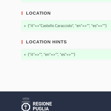
LOCATION
+
{"it"=>"Castello Caracciolo", "en"=>"", "es"=>""}
LOCATION HINTS
+
{"it"=>"", "en"=>"", "es"=>""}