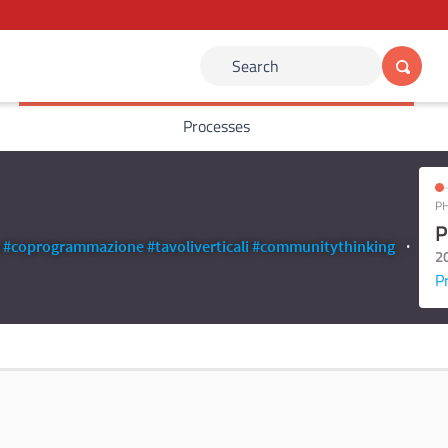
Search
Processes
PH
P
#coprogrammazione
#tavoliverticali
#communitythinking
2
P