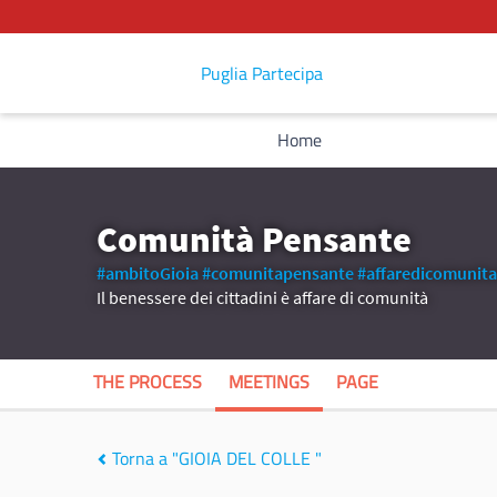
Puglia Partecipa
Home
Comunità Pensante
#ambitoGioia
#comunitapensante
#affaredicomunita
Il benessere dei cittadini è affare di comunità
THE PROCESS
MEETINGS
PAGE
Torna a "GIOIA DEL COLLE "