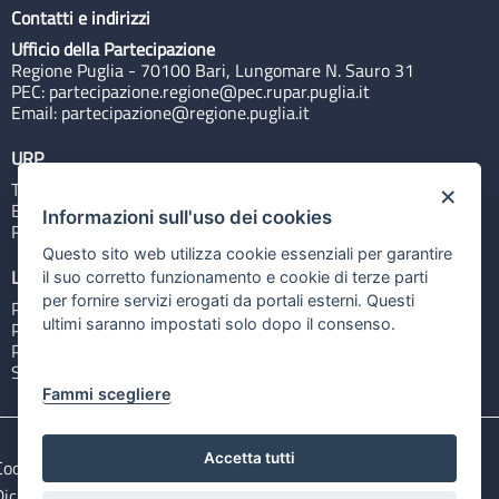
Contatti e indirizzi
Ufficio della Partecipazione
Regione Puglia - 70100 Bari, Lungomare N. Sauro 31
PEC:
partecipazione.regione@pec.rupar.puglia.it
Email:
partecipazione@regione.puglia.it
URP
Tel: 800713939
×
Email:
quiregione@regione.puglia.it
Informazioni sull'uso dei cookies
Rubrica
Questo sito web utilizza cookie essenziali per garantire
Link utili
il suo corretto funzionamento e cookie di terze parti
per fornire servizi erogati da portali esterni. Questi
Portale Istituzionale
ultimi saranno impostati solo dopo il consenso.
PO FESR Puglia 2014-2020
PSR Puglia 2014-2020
Sistema Puglia
Fammi scegliere
Accetta tutti
Cookie e privacy
Note legali
Dichiarazione di accessibilità
Gestisci i cookies