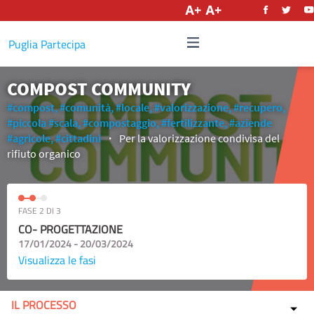
Italiano
Puglia Partecipa
COMPOST COMMUNITY
#compost,
#comunità,
#locale,
#valorizzazione,
#recupero,
#piccola
#scala,
#compostaggio,
#fertilizzante,
#aziende
#agricole,
#cittadini
Per la valorizzazione condivisa del
rifiuto organico
FASE 2 DI 3
CO- PROGETTAZIONE
17/01/2024 - 20/03/2024
Visualizza le fasi
IL PROCESSO