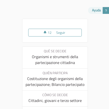
Ayuda
12
12 seguidoras
Seguir
La città plurale
QUÉ SE DECIDE
Organismi e strumenti della
partecipazione cittadina
QUIÉN PARTICIPA
Costituzione degli organismi della
partecipazione; Bilancio partecipato
CÓMO SE DECIDE
Cittadini, giovani e terzo settore