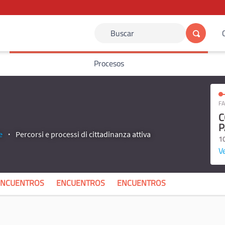
Buscar
Procesos
FA
C
P
e
Percorsi e processi di cittadinanza attiva
1
Ve
ENCUENTROS
ENCUENTROS
ENCUENTROS