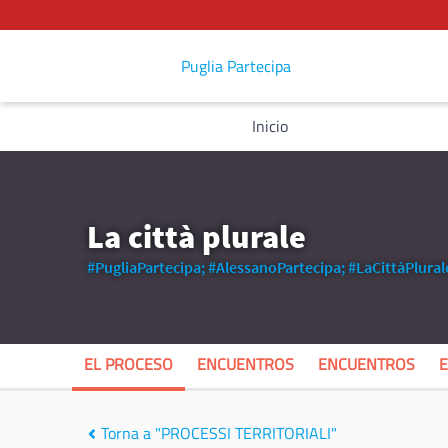
Puglia Partecipa
Inicio
La città plurale
#PugliaPartecipa;
#AlessanoPartecipa;
#LaCittàPlural
EL PROCESO
ENCUENTROS
ENCUENTROS
Torna a "PROCESSI TERRITORIALI"