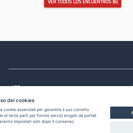
VER TODOS LOS ENCUENTROS (6)
URP
L
Tel: 800713939
P
uso dei cookies
1
Email:
quiregione@regione.puglia.it
P
Rubrica
P
a cookie essenziali per garantire il suo corretto
S
A
di terze parti per fornire servizi erogati da portali
 saranno impostati solo dopo il consenso.