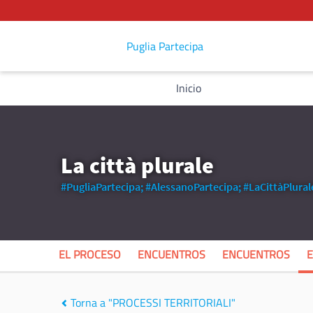
Puglia Partecipa
Inicio
La città plurale
#PugliaPartecipa;
#AlessanoPartecipa;
#LaCittàPlural
EL PROCESO
ENCUENTROS
ENCUENTROS
Torna a "PROCESSI TERRITORIALI"