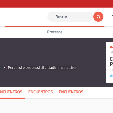
Buscar
Procesos
FA
C
P
e
Percorsi e processi di cittadinanza attiva
1
Ve
ENCUENTROS
ENCUENTROS
ENCUENTROS