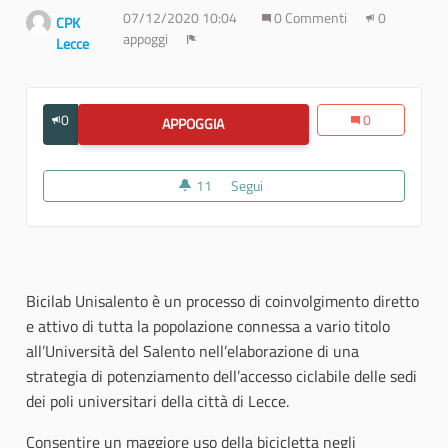
07/12/2020 10:04
0 Commenti
0
CPK
appoggi
Lecce
Report
0
0
APPOGGIA
#1 PERCHÉ BICILAB UNISALENTO?
11
11 sostenitori
Segui
#1 Perché Bicilab Unisalento?
Bicilab Unisalento è un processo di coinvolgimento diretto
e attivo di tutta la popolazione connessa a vario titolo
all’Università del Salento nell’elaborazione di una
strategia di potenziamento dell’accesso ciclabile delle sedi
dei poli universitari della città di Lecce.
Consentire un maggiore uso della bicicletta negli