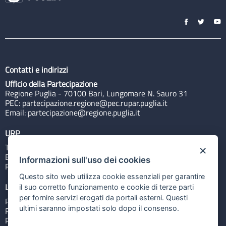
Contatti e indirizzi
Ufficio della Partecipazione
Regione Puglia - 70100 Bari, Lungomare N. Sauro 31
PEC:
partecipazione.regione@pec.rupar.puglia.it
Email:
partecipazione@regione.puglia.it
URP
Tel: 800713939
×
Email:
quiregione@regione.puglia.it
Informazioni sull'uso dei cookies
Rubrica
Questo sito web utilizza cookie essenziali per garantire
Link utili
il suo corretto funzionamento e cookie di terze parti
per fornire servizi erogati da portali esterni. Questi
Portale Istituzionale
ultimi saranno impostati solo dopo il consenso.
PO FESR Puglia 2014-2020
PSR Puglia 2014-2020