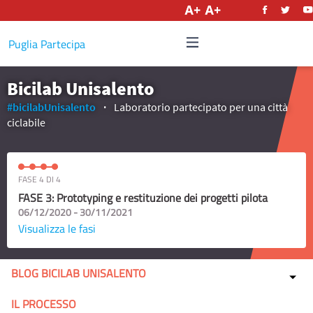
Italiano
Puglia Partecipa
Bicilab Unisalento
#bicilabUnisalento
Laboratorio partecipato per una città
ciclabile
FASE 4 DI 4
FASE 3: Prototyping e restituzione dei progetti pilota
06/12/2020 - 30/11/2021
Visualizza le fasi
BLOG BICILAB UNISALENTO
IL PROCESSO