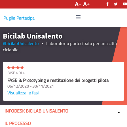
Italiano
Puglia Partecipa
Bicilab Unisalento
#bicilabUnisalento
Laboratorio partecipato per una città
ciclabile
FASE 4 DI 4
FASE 3: Prototyping e restituzione dei progetti pilota
06/12/2020 - 30/11/2021
Visualizza le fasi
INFODESK BICILAB UNISALENTO
IL PROCESSO