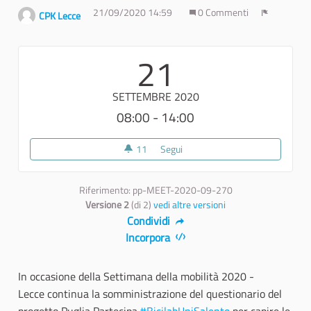
21/09/2020 14:59
0 Commenti
CPK Lecce
Report
21
SETTEMBRE 2020
08:00 - 14:00
11
11 sostenitori
Segui
Infodesk BicilabUniSalento
Riferimento: pp-MEET-2020-09-270
Versione 2
(di 2)
vedi altre versioni
Condividi
Incorpora
In occasione della Settimana della mobilità 2020 -
Lecce continua la somministrazione del questionario del