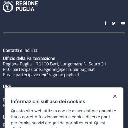
Contatti e indirizzi
Ufficio della Partecipazione
Regione Puglia - 70100 Bari, Lungomare N. Sauro 31
PEC:
partecipazione.regione@pec.rupar.puglia.it
Email:
partecipazione@regione.puglia.it
URP
Tel: 800713939
×
Email:
quiregione@regione.puglia.it
Informazioni sull'uso dei cookies
Rubrica
Questo sito web utilizza cookie essenziali per garantire
Link utili
il suo corretto funzionamento e cookie di terze parti
per fornire servizi erogati da portali esterni. Questi
Portale Istituzionale