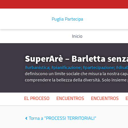
Puglia Partecipa
Inicio
SuperArè – Barletta senz
#urbanistica;
#pianificazione;
#partecipazione;
#disab
definiscono un limite sociale che misura la nostra capa
comprendere la bellezza della diversità. Solo insiem
EL PROCESO
ENCUENTROS
ENCUENTROS
Torna a "PROCESSI TERRITORIALI"