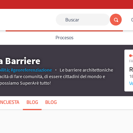
Buscar
Procesos
a Barriere
FA
R
ilità;
#georeferenziazione
Le barriere architettoniche
1
cità di fare comunità, di essere cittadini del mondo e
Ve
e possiamo SuperArè tutto!
ENCUESTA
BLOG
BLOG