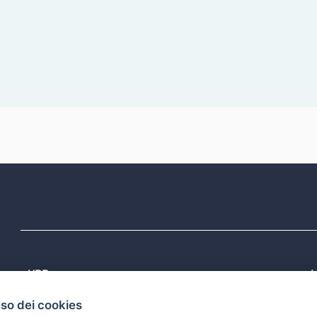
URP
L
Tel: 800713939
P
uso dei cookies
1
Email:
quiregione@regione.puglia.it
P