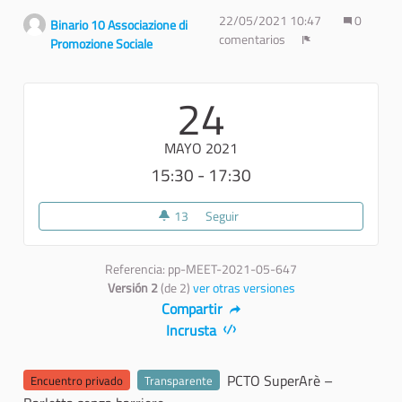
22/05/2021 10:47
0
Binario 10 Associazione di
comentarios
Promozione Sociale
Denunciar
24
MAYO 2021
15:30 - 17:30
13
13 seguidoras
Seguir
Referencia: pp-MEET-2021-05-647
Versión 2
(de 2)
ver otras versiones
Compartir
Incrusta
PCTO SuperArè –
Encuentro privado
Transparente