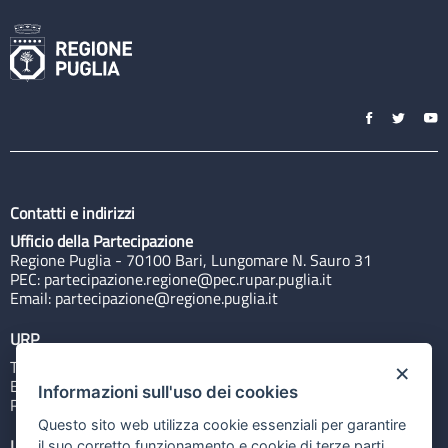
Contatti e indirizzi
Ufficio della Partecipazione
Regione Puglia - 70100 Bari, Lungomare N. Sauro 31
PEC:
partecipazione.regione@pec.rupar.puglia.it
Email:
partecipazione@regione.puglia.it
URP
Tel: 800713939
×
Email:
quiregione@regione.puglia.it
Informazioni sull'uso dei cookies
Rubrica
Questo sito web utilizza cookie essenziali per garantire
Link utili
il suo corretto funzionamento e cookie di terze parti