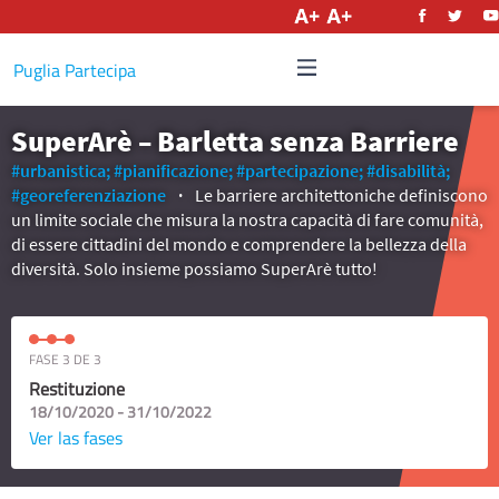
Castellano
Puglia Partecipa
SuperArè – Barletta senza Barriere
#urbanistica;
#pianificazione;
#partecipazione;
#disabilità;
#georeferenziazione
Le barriere architettoniche definiscono
un limite sociale che misura la nostra capacità di fare comunità,
di essere cittadini del mondo e comprendere la bellezza della
diversità. Solo insieme possiamo SuperArè tutto!
FASE 3 DE 3
Restituzione
18/10/2020 - 31/10/2022
Ver las fases