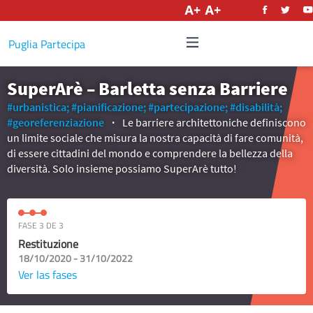
Castellano
Puglia Partecipa
SuperArè – Barletta senza Barriere
#urbanistica;
#pianificazione;
#partecipazione;
#disabilità;
#georeferenziazione
Le barriere architettoniche definiscono
un limite sociale che misura la nostra capacità di fare comunità,
di essere cittadini del mondo e comprendere la bellezza della
diversità. Solo insieme possiamo SuperArè tutto!
FASE 3 DE 3
Restituzione
18/10/2020 - 31/10/2022
Ver las fases