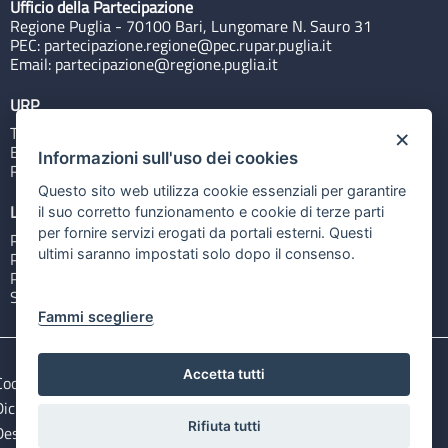
Ufficio della Partecipazione
Regione Puglia - 70100 Bari, Lungomare N. Sauro 31
PEC:
partecipazione.regione@pec.rupar.puglia.it
Email:
partecipazione@regione.puglia.it
URP
Tel: 800713939
×
Email:
quiregione@regione.puglia.it
Informazioni sull'uso dei cookies
Rubrica
Questo sito web utilizza cookie essenziali per garantire
Link utili
il suo corretto funzionamento e cookie di terze parti
per fornire servizi erogati da portali esterni. Questi
Portale Istituzionale
ultimi saranno impostati solo dopo il consenso.
PO FESR Puglia 2014-2020
PSR Puglia 2014-2020
Sistema Puglia
Fammi scegliere
Accetta tutti
Cookie e privacy
Note legali
Dichiarazione di accessibilità
Gestisci i cookies
Rifiuta tutti
Descargar ficheros de datos abiertos