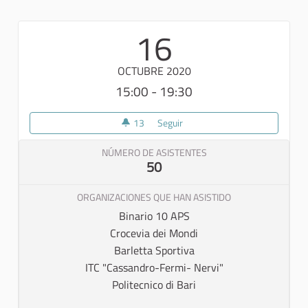
16
OCTUBRE 2020
15:00 - 19:30
13
13 seguidoras
Seguir
Mapathon 2° Uscita
NÚMERO DE ASISTENTES
50
ORGANIZACIONES QUE HAN ASISTIDO
Binario 10 APS
Crocevia dei Mondi
Barletta Sportiva
ITC "Cassandro-Fermi- Nervi"
Politecnico di Bari