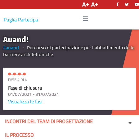
Italiano
Puglia Partecipa
Auand!
#auand
Percorso di partecipazione per l'abbattimento delle
barriere architettoniche
FASE 4 DI 4
Fase di chiusura
01/07/2021 - 31/07/2021
Visualizza le fasi
INCONTRI DEL TEAM DI PROGETTAZIONE
IL PROCESSO