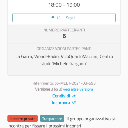
18:00 - 19:00
12
12 sostenitori
Segui
Call di progettazione dei prossim
NUMERO PARTECIPANTI
6
ORGANIZZAZIONI PARTECIPANTI
La Garra, WondeRadio, VicoQuartoMazzini, Centro
studi "Michele Gargano"
Riferimento: pp-MEET-2021-03-593
Versione 3
(di 3)
vedi altre versioni
Condividi
Incorpora
Il gruppo organizzativo si
Incontro privato
Trasparente
incontra per fissare i prossimi incontri