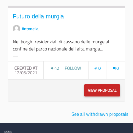
Futuro della murgia
Antonella
Nei borghi residenziali di cassano delle murge al
confine del parco nazionale dell alta murgia...
Filter results for category:
CREATED AT
42
42 FOLLOWERS
FOLLOW
0
0
12/05/2021
FUTURO DELLA MURGIA
VIEW PROPOSAL
FUTURO 
See all withdrawn proposals