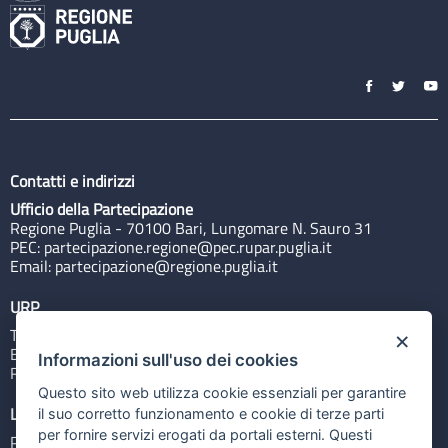
Contatti e indirizzi
Ufficio della Partecipazione
Regione Puglia - 70100 Bari, Lungomare N. Sauro 31
PEC:
partecipazione.regione@pec.rupar.puglia.it
Email:
partecipazione@regione.puglia.it
URP
Tel: 800713939
×
Email:
quiregione@regione.puglia.it
Informazioni sull'uso dei cookies
Rubrica
Questo sito web utilizza cookie essenziali per garantire
Link utili
il suo corretto funzionamento e cookie di terze parti
per fornire servizi erogati da portali esterni. Questi
Portale Istituzionale